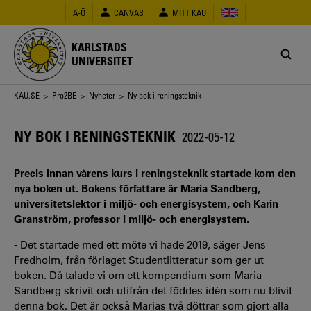
Hoppa
A-Ö
CANVAS
MITT KAU
till
huvudinnehåll
KARLSTADS
UNIVERSITET
Länkstig
KAU.SE
>
Pro2BE
>
Nyheter
> Ny bok i reningsteknik
NY BOK I RENINGSTEKNIK
2022-05-12
Precis innan vårens kurs i reningsteknik startade kom den
nya boken ut. Bokens författare är Maria Sandberg,
universitetslektor i miljö- och energisystem, och Karin
Granström, professor i miljö- och energisystem.
- Det startade med ett möte vi hade 2019, säger Jens
Fredholm, från förlaget Studentlitteratur som ger ut
boken. Då talade vi om ett kompendium som Maria
Sandberg skrivit och utifrån det föddes idén som nu blivit
denna bok. Det är också Marias två döttrar som gjort alla