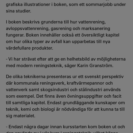
grafiska illustrationer i boken, som ett sommarjobb under
sina studier.
I boken beskrivs grunderna till hur vattenrening,
avloppsvattenrening, gasrening och marksanering
fungerar. Boken innehåller också ett översiktligt kapitel
om hur olika typer av avfall kan upparbetas till nya
värdefullare produkter.
- Vi har strävat efter att ge en helhetsbild av möjligheterna
med modern reningsteknik, säger Karin Granström.
De olika teknikerna presenteras ur ett svenskt perspektiv
där kommunala reningsverk, kraftvärmepannor och
vattenverk samt skogsindustri och stålindustri används
som exempel. Det finns även övningsuppgifter och facit
till samtliga kapitel. Endast grundläggande kunskaper om
teknik, kemi och biologi är nödvändiga för att kunna ta till
sig materialet.
- Endast några dagar innan kursstarten kom boken ut och