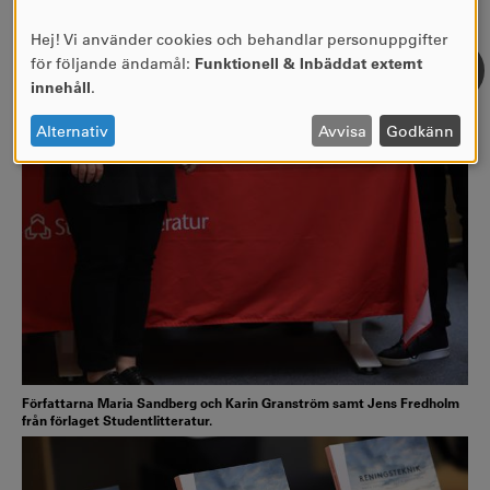
Hej! Vi använder cookies och behandlar personuppgifter
ANVÄNDNING
för följande ändamål:
Funktionell & Inbäddat externt
AV
innehåll
.
PERSONUPPGIFTER
OCH
Alternativ
Avvisa
Godkänn
COOKIES
Författarna Maria Sandberg och Karin Granström samt Jens Fredholm
från förlaget Studentlitteratur.