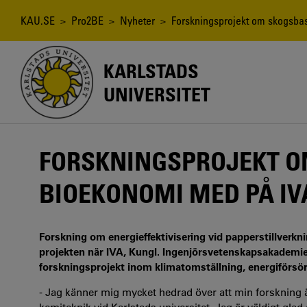
Hoppa
till
Länkstig
KAU.SE
>
Pro2BE
>
Nyheter
> Forskningsprojekt om skogsbas
huvudinnehåll
KARLSTADS
UNIVERSITET
FORSKNINGSPROJEKT 
BIOEKONOMI MED PÅ IVA
Forskning om energieffektivisering vid papperstillverkni
projekten när IVA, Kungl. Ingenjörsvetenskapsakademien,
forskningsprojekt inom klimatomställning, energiförsör
- Jag känner mig mycket hedrad över att min forskning ä