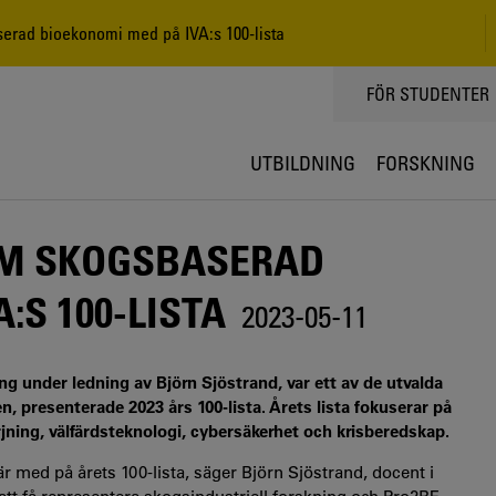
erad bioekonomi med på IVA:s 100-lista
TOPPMENY
FÖR STUDENTER
UTBILDNING
FORSKNING
OM SKOGSBASERAD
:S 100-LISTA
2023-05-11
ng under ledning av Björn Sjöstrand, var ett av de utvalda
 presenterade 2023 års 100-lista. Årets lista fokuserar på
jning, välfärdsteknologi, cybersäkerhet och krisberedskap.
r med på årets 100-lista, säger Björn Sjöstrand, docent i