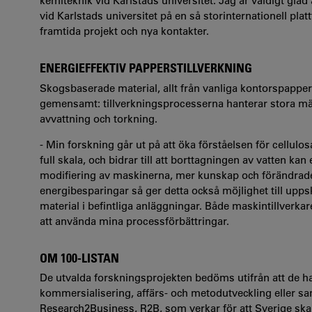
kemiteknik vid Karlstads universitet. Jag är väldigt glad
vid Karlstads universitet på en så storinternationell pla
framtida projekt och nya kontakter.
ENERGIEFFEKTIV PAPPERSTILLVERKNING
Skogsbaserade material, allt från vanliga kontorspapper
gemensamt: tillverkningsprocesserna hanterar stora mä
avvattning och torkning.
- Min forskning går ut på att öka förståelsen för cellulo
full skala, och bidrar till att borttagningen av vatten kan
modifiering av maskinerna, mer kunskap och förändrad
energibesparingar så ger detta också möjlighet till upp
material i befintliga anläggningar. Både maskintillverkar
att använda mina processförbättringar.
OM 100-LISTAN
De utvalda forskningsprojekten bedöms utifrån att de ha
kommersialisering, affärs- och metodutveckling eller sa
Research2Business, R2B, som verkar för att Sverige sk