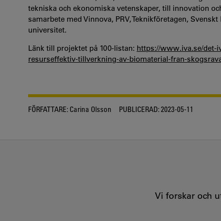
tekniska och ekonomiska vetenskaper, till innovation och 
samarbete med Vinnova, PRV, Teknikföretagen, Svenskt N
universitet.
Länk till projektet på 100-listan:
https://www.iva.se/det-i
resurseffektiv-tillverkning-av-biomaterial-fran-skogsrav
FÖRFATTARE:
Carina Olsson
PUBLICERAD:
2023-05-11
Vi forskar och 