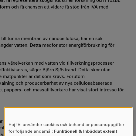
 att få representera skogsindustriell forskning och Pro2BE
ttform och få chansen att vidare få stöd från IVA med
 till tunna membran av nanocellulosa, har en sak
ngder vatten. Detta medför stor energiförbrukning för
sans växelverkan med vatten vid tillverkningsprocesser i
 effektiviseras, säger Björn Sjöstrand. Detta sker utan
e mätpunkter är det som krävs. Förutom
skalning och producerbarhet av nya cellulosabaserade
e, pappers- och massatillverkare har visat stort intresse för
r stor potential att komma till nytta genom
Hej! Vi använder cookies och behandlar personuppgifter
mhällspåverkan. 100-listan tas fram av IVA-projektet
ANVÄNDNING
för följande ändamål:
Funktionell & Inbäddat externt
a vara ledande på att omvandla akademisk forskning, inom
AV