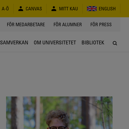
A-Ö
CANVAS
MITT KAU
ENGLISH
FÖR MEDARBETARE
FÖR ALUMNER
FÖR PRESS
SAMVERKAN
OM UNIVERSITETET
BIBLIOTEK