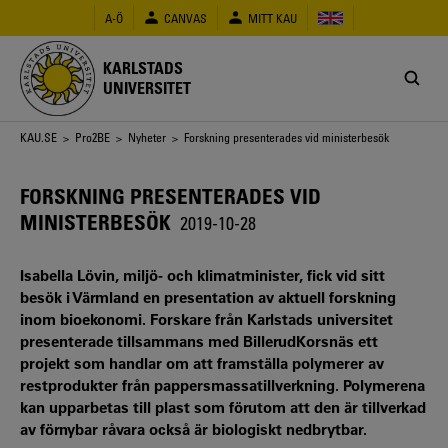
Hoppa
A-Ö
CANVAS
MITT KAU
till
huvudinnehåll
KARLSTADS
UNIVERSITET
Länkstig
KAU.SE
>
Pro2BE
>
Nyheter
> Forskning presenterades vid ministerbesök
FORSKNING PRESENTERADES VID
MINISTERBESÖK
2019-10-28
Isabella Lövin, miljö- och klimatminister, fick vid sitt
besök i Värmland en presentation av aktuell forskning
inom bioekonomi. Forskare från Karlstads universitet
presenterade tillsammans med BillerudKorsnäs ett
projekt som handlar om att framställa polymerer av
restprodukter från pappersmassatillverkning. Polymerena
kan upparbetas till plast som förutom att den är tillverkad
av förnybar råvara också är biologiskt nedbrytbar.