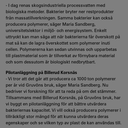
- I dag renas skogsindustriella processvatten med
biologiska metoder. Bakterier bryter ner restprodukter
från massatillverkningen. Samma bakterier kan också
producera polymerer, säger Maria Sandberg,
universitetslektor i miljö- och energisystem. Enkelt
uttryckt kan man säga att när bakterierna får överskott på
mat så kan de lagra överskottet som polymerer inuti
cellen. Polymererna kan sedan utvinnas och upparbetas
till plastmaterial som är tillverkat av förnybara material
och som dessutom är biologiskt nedbrytbart.
Pilotanläggning på Billerud Korsnäs
- Vi tror att det går att producera ca 1000 ton polymerer
per år vid Gruvöns bruk, säger Maria Sandberg. Nu
bedriver vi forskning för att ta reda på om det stämmer.
Tillsammans med Billerud Korsnäs, på Gruvöns bruk, har
vi byggt en pilotanläggning för att bättre utvärdera
bakteriernas kapacitet. Vi vill också producera polymerer i
tillräckligt stor mängd för att kunna utvärdera deras
egenskaper och se vilken typ av plast de kan användas till.