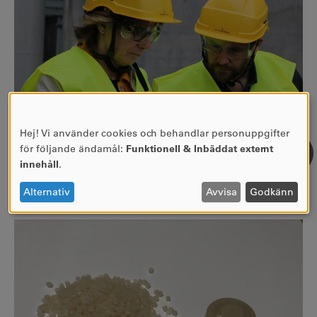
Hej! Vi använder cookies och behandlar personuppgifter
ANVÄNDNING
för följande ändamål:
Funktionell & Inbäddat externt
AV
innehåll
.
PERSONUPPGIFTER
OCH
Alternativ
Avvisa
Godkänn
Isabella Lövin, miljö- och klimatminister och Jesper Johansson,
COOKIES
miljöpartiet.