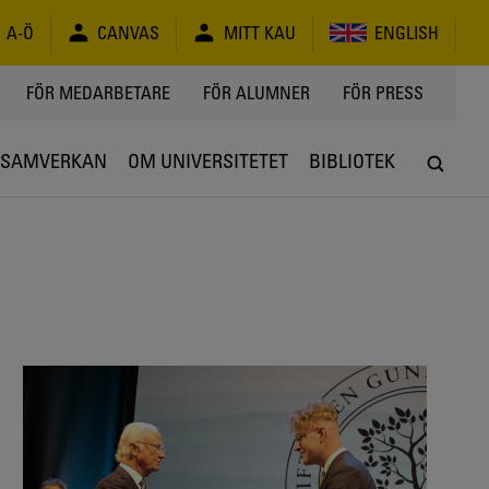
A-Ö
CANVAS
MITT KAU
ENGLISH
FÖR MEDARBETARE
FÖR ALUMNER
FÖR PRESS
SAMVERKAN
OM UNIVERSITETET
BIBLIOTEK