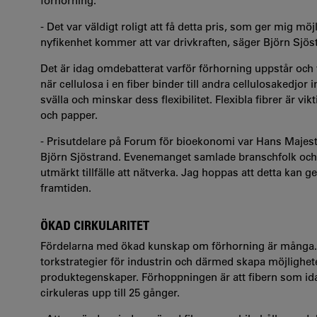
förhorning.
- Det var väldigt roligt att få detta pris, som ger mig möj
nyfikenhet kommer att var drivkraften, säger Björn Sjös
Det är idag omdebatterat varför förhorning uppstår och
när cellulosa i en fiber binder till andra cellulosakedjo
svälla och minskar dess flexibilitet. Flexibla fibrer är v
och papper.
- Prisutdelare på Forum för bioekonomi var
Hans Majes
Björn Sjöstrand. Evenemanget samlade branschfolk och f
utmärkt tillfälle att nätverka. Jag hoppas att detta kan ge
framtiden.
ÖKAD CIRKULARITET
Fördelarna med ökad kunskap om förhorning är många. F
torkstrategier för industrin och därmed skapa möjligheter
produktegenskaper. Förhoppningen är att fibern som id
cirkuleras upp till 25 gånger.