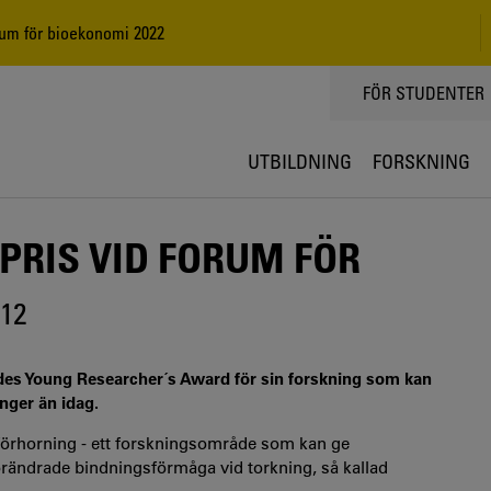
rum för bioekonomi 2022
TOPPMENY
FÖR STUDENTER
UTBILDNING
FORSKNING
PRIS VID FORUM FÖR
-12
elades Young Researcher´s Award för sin forskning som kan
ånger än idag.
örhorning - ett forskningsområde som kan ge
förändrade bindningsförmåga vid torkning, så kallad