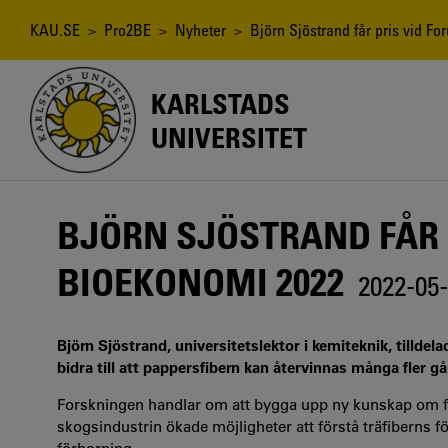
Hoppa
till
Länkstig
KAU.SE
>
Pro2BE
>
Nyheter
> Björn Sjöstrand får pris vid Fo
huvudinnehåll
KARLSTADS
UNIVERSITET
BJÖRN SJÖSTRAND FÅR 
BIOEKONOMI 2022
2022-05
Björn Sjöstrand, universitetslektor i kemiteknik, tilld
bidra till att pappersfibern kan återvinnas många fler g
Forskningen handlar om att bygga upp ny kunskap om f
skogsindustrin ökade möjligheter att förstå träfiberns 