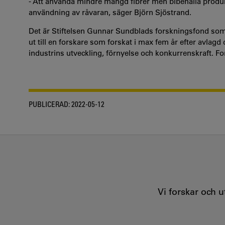
- Att använda mindre mängd fibrer men bibehålla prod
användning av råvaran, säger Björn Sjöstrand.
Det är Stiftelsen Gunnar Sundblads forskningsfond som 
ut till en forskare som forskat i max fem år efter avlag
industrins utveckling, förnyelse och konkurrenskraft. F
PUBLICERAD:
2022-05-12
Vi forskar och 