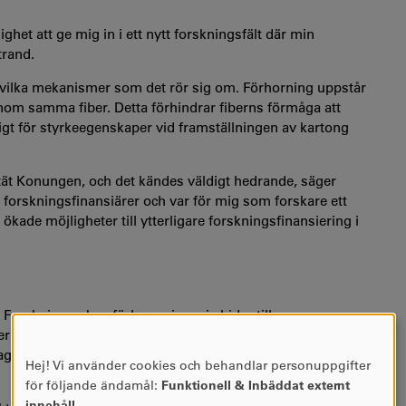
lighet att ge mig in i ett nytt forskningsfält där min
trand.
 vilka mekanismer som det rör sig om. Förhorning uppstår
r inom samma fiber. Detta förhindrar fiberns förmåga att
iktigt för styrkeegenskaper vid framställningen av kartong
tät Konungen
, och det kändes väldigt hedrande, säger
orskningsfinansiärer och var för mig som forskare ett
 ökade möjligheter till ytterligare forskningsfinansiering i
orskningen kan förhoppningsvis bidra till nya
 till fler återvinningscykler och förbättrade
ag kan cirkuleras fem till sju gånger kommer kunna
Hej! Vi använder cookies och behandlar personuppgifter
ANVÄNDNING
för följande ändamål:
Funktionell & Inbäddat externt
AV
innehåll
.