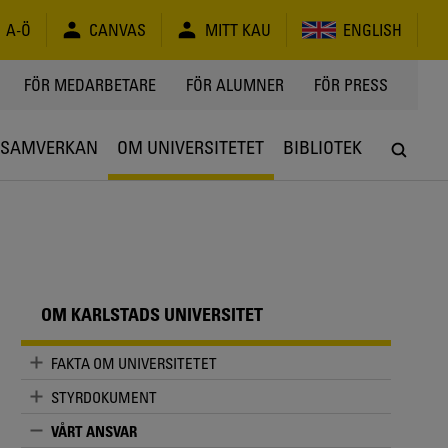
A-Ö
CANVAS
MITT KAU
ENGLISH
FÖR MEDARBETARE
FÖR ALUMNER
FÖR PRESS
SAMVERKAN
OM UNIVERSITETET
BIBLIOTEK
OM KARLSTADS UNIVERSITET
FAKTA OM UNIVERSITETET
STYRDOKUMENT
VÅRT ANSVAR