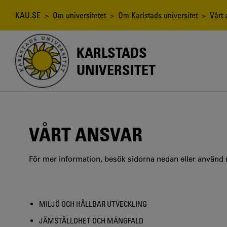
Hoppa
till
Länkstig
KAU.SE
>
Om universitetet
>
Om Karlstads universitet
> Vårt 
huvudinnehåll
KARLSTADS
UNIVERSITET
VÅRT ANSVAR
För mer information, besök sidorna nedan eller använd
MILJÖ OCH HÅLLBAR UTVECKLING
JÄMSTÄLLDHET OCH MÅNGFALD