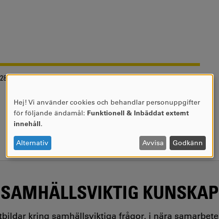
-28
Hej! Vi använder cookies och behandlar personuppgifter
ANVÄNDNING
för följande ändamål:
Funktionell & Inbäddat externt
AV
innehåll
.
PERSONUPPGIFTER
OCH
Alternativ
Avvisa
Godkänn
COOKIES
SAMHÄLLSVIKTIG KUNSKAP
utbildar kring samhällsviktiga frågor, i nära samarbet