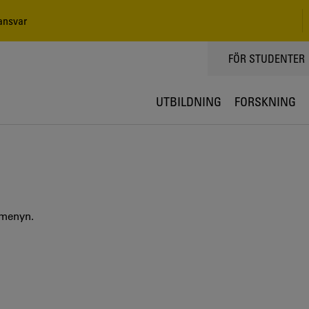
ansvar
TOPPMENY
FÖR STUDENTER
UTBILDNING
FORSKNING
 menyn.