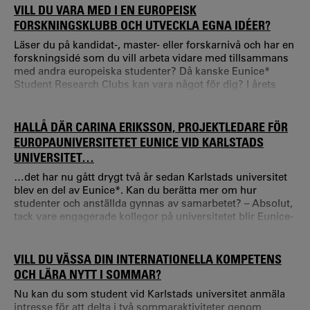
VILL DU VARA MED I EN EUROPEISK
FORSKNINGSKLUBB OCH UTVECKLA EGNA IDÉER?
Läser du på kandidat-, master- eller forskarnivå och har en
forskningsidé som du vill arbeta vidare med tillsammans
med andra europeiska studenter? Då kanske Eunice*
Student Research Clubs kan vara något för dig? I årets
upplaga får du och andra studenter från ett Eunice-
universitet chansen att starta en egen forskningsklubb
kring ett ämne ni brinner för.
HALLÅ DÄR CARINA ERIKSSON, PROJEKTLEDARE FÖR
EUROPAUNIVERSITETET EUNICE VID KARLSTADS
UNIVERSITET…
…det har nu gått drygt två år sedan Karlstads universitet
blev en del av Eunice*. Kan du berätta mer om hur
studenter och anställda gynnas av samarbetet? – Absolut,
tack vare engagerade kollegor på universitetet blir Eunice-
utbudet mer tillgängligt för studenter. Vi har flera nära
samarbeten med våra partners kring gemensamma
program, utbytesterminer och tillgodoräkning. Utbudet av
VILL DU VÄSSA DIN INTERNATIONELLA KOMPETENS
onlinekurser på engelska har vuxit och dessa är öppna för
OCH LÄRA NYTT I SOMMAR?
både studenter och anställda.
Nu kan du som student vid Karlstads universitet anmäla
intresse för att delta i två sommaraktiviteter genom