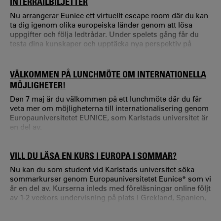
INTERRAILBILJETTER
Nu arrangerar Eunice ett virtuellt escape room där du kan
ta dig igenom olika europeiska länder genom att lösa
uppgifter och följa ledtrådar. Under spelets gång får du
testa dina kunskaper och upptäcka nya perspektiv på
kultur och historia. Tävlingen är öppen för studenter och
medarbetare inom EUNICE. Spelarna med de tre bästa
resultaten vinner dubbla Interrailkort. Spelet är öppet fram
VÄLKOMMEN PÅ LUNCHMÖTE OM INTERNATIONELLA
till 31 maj.
MÖJLIGHETER!
Den 7 maj är du välkommen på ett lunchmöte där du får
veta mer om möjligheterna till internationalisering genom
Europauniversitetet EUNICE, som Karlstads universitet är
en del av.
VILL DU LÄSA EN KURS I EUROPA I SOMMAR?
Nu kan du som student vid Karlstads universitet söka
sommarkurser genom Europauniversitetet Eunice* som vi
är en del av. Kurserna inleds med föreläsningar online följt
av 1-2 veckors undervisning på plats i Grekland, Spanien,
Tyskland eller Italien. Kurserna samläses med studenter
från andra Eunice-universitet.