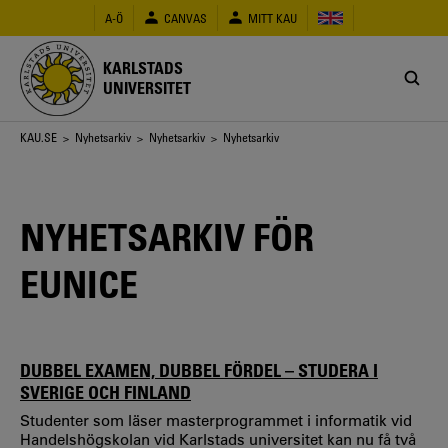
Hoppa
A-Ö
CANVAS
MITT KAU
till
huvudinnehåll
KARLSTADS
UNIVERSITET
Länkstig
KAU.SE
>
Nyhetsarkiv
>
Nyhetsarkiv
> Nyhetsarkiv
NYHETSARKIV FÖR
EUNICE
DUBBEL EXAMEN, DUBBEL FÖRDEL – STUDERA I
SVERIGE OCH FINLAND
Studenter som läser masterprogrammet i informatik vid
Handelshögskolan vid Karlstads universitet kan nu få två