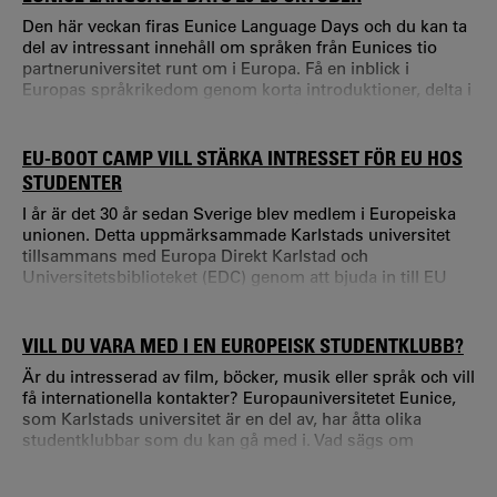
Amanda Saliba. Från kol till gröna alternativ
Den här veckan firas Eunice Language Days och du kan ta
Industriparken Schwarze Pumpe i ty
del av intressant innehåll om språken från Eunices tio
partneruniversitet runt om i Europa. Få en inblick i
Europas språkrikedom genom korta introduktioner, delta i
olika virtuella evenemang, lyssna på poddar eller spela
spel! Eunice Language Days bjuder på ett stort
smörgåsbord för den språkintresserade! Läs mer på
EU-BOOT CAMP VILL STÄRKA INTRESSET FÖR EU HOS
Eunices webbplats
STUDENTER
I år är det 30 år sedan Sverige blev medlem i Europeiska
unionen. Detta uppmärksammade Karlstads universitet
tillsammans med Europa Direkt Karlstad och
Universitetsbiblioteket (EDC) genom att bjuda in till EU
Boot Camp 2025. Syftet med dagen var bland annat att
upplysa studenter om karriärvägar inom EU eftersom det
bristande intresset för EU är en negativ trend bland unga.
VILL DU VARA MED I EN EUROPEISK STUDENTKLUBB?
– Det är ett problem för Sverige att för få svenskar arbetar
Är du intresserad av film, böcker, musik eller språk och vill
i Bryssel.
få internationella kontakter? Europauniversitetet Eunice,
som Karlstads universitet är en del av, har åtta olika
studentklubbar som du kan gå med i. Vad sägs om
bokklubben Assim de repente, eller musikklubben Rêves
So Nord? Vill du istället lära dig att sända radio? Då