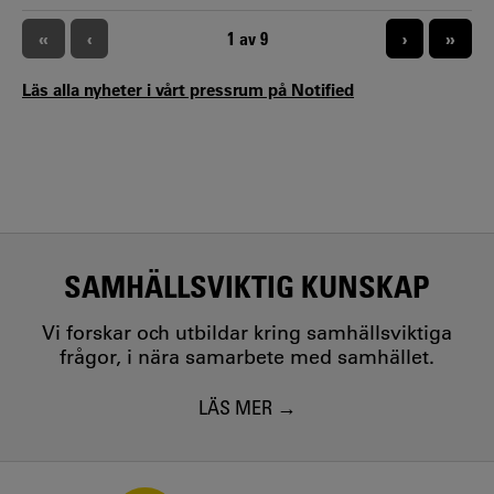
PAGINERING
«
‹
NUVARANDE SIDA
1 av 9
›
»
Läs alla nyheter i vårt pressrum på Notified
SAMHÄLLSVIKTIG KUNSKAP
Vi forskar och utbildar kring samhällsviktiga
frågor, i nära samarbete med samhället.
LÄS MER