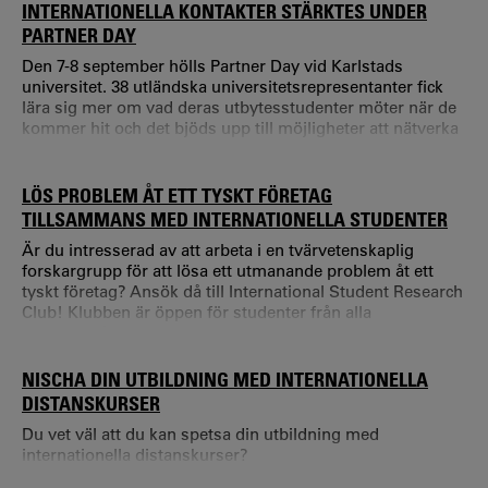
kanske Pulsar Radio Broadcasting Club är något för dig?
INTERNATIONELLA KONTAKTER STÄRKTES UNDER
Det finns även en diskussionsklubb, en språkklubb och en
PARTNER DAY
filmklubb.
Den 7-8 september hölls Partner Day vid Karlstads
universitet. 38 utländska universitetsrepresentanter fick
lära sig mer om vad deras utbytesstudenter möter när de
kommer hit och det bjöds upp till möjligheter att nätverka
och fördjupa kontakter. – Partner Day är en möjlighet att
visa upp Karlstads universitet och vår verksamhet och
berätta mer om våra utbildningar och hur vi arbetar, säger
LÖS PROBLEM ÅT ETT TYSKT FÖRETAG
Maria Nilsson, Internationell strateg vid Karlstads
TILLSAMMANS MED INTERNATIONELLA STUDENTER
universitet.
Är du intresserad av att arbeta i en tvärvetenskaplig
forskargrupp för att lösa ett utmanande problem åt ett
tyskt företag? Ansök då till International Student Research
Club! Klubben är öppen för studenter från alla
studieområden* och erbjuder samarbete med studenter
vid andra Eunice-universitet.
NISCHA DIN UTBILDNING MED INTERNATIONELLA
DISTANSKURSER
Du vet väl att du kan spetsa din utbildning med
internationella distanskurser?