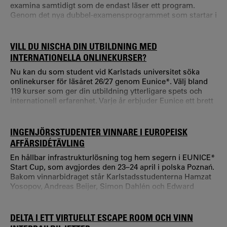
examina samtidigt som de endast läser ett program.
Genom det nya dubbel-examensprogrammet som startar i
augusti 2026 genomför studenterna sitt första studieår vid
Handelshögskolan och tillbringar sedan det andra året vid
partneruniversitetet Vasa universitet i Finland. Det andra
VILL DU NISCHA DIN UTBILDNING MED
året inkluderar även examensarbetet som genomförs vid
INTERNATIONELLA ONLINEKURSER?
Vasa universitet.
Nu kan du som student vid Karlstads universitet söka
onlinekurser för läsåret 26/27 genom Eunice*. Välj bland
119 kurser som ger din utbildning ytterligare spets och
internationell erfarenhet. Varje år erbjuder Eunice ett brett
urval av kurser för alla studenter som går på något av
partneruniversiteten. Under läsåret 26/27 kan du välja
mellan kurser inom exempelvis energiteknik, omvårdnad,
INGENJÖRSSTUDENTER VINNARE I EUROPEISK
miljöstudier, interkultur och företagsekonomi.
AFFÄRSIDÉTÄVLING
En hållbar infrastrukturlösning tog hem segern i EUNICE*
Start Cup, som avgjordes den 23–24 april i polska Poznań.
Bakom vinnarbidraget står Karlstadsstudenterna Hamzat
Yosopov, Andreas Beijer, Simon Dahlén och Edward
Lénberg. EUNICE Start Cup är en årlig tävling där
partneruniversiteten inom Europaalliansen EUNICE lyfter
fram sina främsta startup idéer.
DELTA I ETT VIRTUELLT ESCAPE ROOM OCH VINN