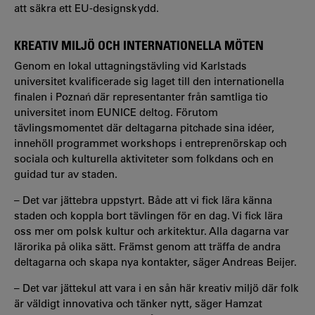
att säkra ett EU-designskydd.
KREATIV MILJÖ OCH INTERNATIONELLA MÖTEN
Genom en lokal uttagningstävling vid Karlstads
universitet kvalificerade sig laget till den internationella
finalen i Poznań där representanter från samtliga tio
universitet inom EUNICE deltog. Förutom
tävlingsmomentet där deltagarna pitchade sina idéer,
innehöll programmet workshops i entreprenörskap och
sociala och kulturella aktiviteter som folkdans och en
guidad tur av staden.
– Det var jättebra uppstyrt. Både att vi fick lära känna
staden och koppla bort tävlingen för en dag. Vi fick lära
oss mer om polsk kultur och arkitektur. Alla dagarna var
lärorika på olika sätt. Främst genom att träffa de andra
deltagarna och skapa nya kontakter, säger Andreas Beijer.
– Det var jättekul att vara i en sån här kreativ miljö där folk
är väldigt innovativa och tänker nytt, säger Hamzat