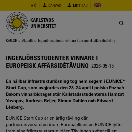
Hoppa
A-Ö
CANVAS
MITT KAU
till
huvudinnehåll
KARLSTADS
UNIVERSITET
Länkstig
KAU.SE
>
Aktuellt
> Ingenjörsstudenter vinnare i europeisk affärsidétävling
INGENJÖRSSTUDENTER VINNARE I
EUROPEISK AFFÄRSIDÉTÄVLING
2026-05-15
En hållbar infrastrukturlösning tog hem segern i EUNICE*
Start Cup, som avgjordes den 23–24 april i polska Poznań.
Bakom vinnarbidraget står Karlstadsstudenterna Hamzat
Yosopov, Andreas Beijer, Simon Dahlén och Edward
Lénberg.
EUNICE Start Cup är en årlig tävling där
partneruniversiteten inom Europaalliansen EUNICE lyfter
fram sina främsta startup idéer. Tävlingen syftar till att