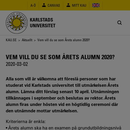
Hoppa
A-Ö
CANVAS
MITT KAU
till
huvudinnehåll
KARLSTADS
UNIVERSITET
Länkstig
KAU.SE
>
Aktuellt
> Vem vill du se som Årets alumn 2020?
VEM VILL DU SE SOM ÅRETS ALUMN 2020?
2020-03-02
Alla som vill är välkomna att föreslå personer som har
studerat vid Karlstads universitet till utmärkelsen Årets
alumn. Lämna ditt förslag senast 10 april. Utnämningen
tillkännages i september och beslutas av rektor. Årets
alumn firas under hösten vid en högtidlig ceremoni där
den utnämnde mottar utmärkelsen.
Kriterierna är enkla:
• Årets alumn ska ha en examen på grundutbildningsnivå