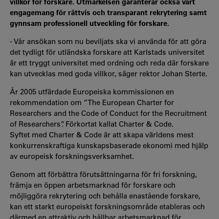
villkor för forskare. Utmärkelsen garanterar också vårt
engagemang för rättvis och transparant rekrytering samt
gynnsam professionell utveckling för forskare.
- Vår ansökan som nu beviljats ska vi använda för att göra
det tydligt för utländska forskare att Karlstads universitet
är ett tryggt universitet med ordning och reda där forskare
kan utvecklas med goda villkor, säger rektor Johan Sterte.
År 2005 utfärdade Europeiska kommissionen en
rekommendation om ”The European Charter for
Researchers and the Code of Conduct for the Recruitment
of Researchers”. Förkortat kallat Charter & Code.
Syftet med Charter & Code är att skapa världens mest
konkurrenskraftiga kunskapsbaserade ekonomi med hjälp
av europeisk forskningsverksamhet.
Genom att förbättra förutsättningarna för fri forskning,
främja en öppen arbetsmarknad för forskare och
möjliggöra rekrytering och behålla enastående forskare,
kan ett starkt europeiskt forskningsområde etableras och
därmed en attraktiv och hållbar arbetsmarknad för