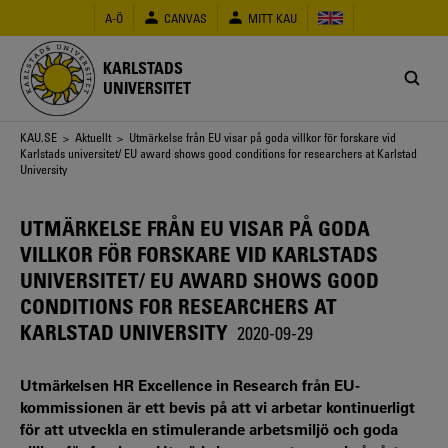
Hoppa
A-Ö
CANVAS
MITT KAU
till
huvudinnehåll
KARLSTADS
UNIVERSITET
Länkstig
KAU.SE
>
Aktuellt
> Utmärkelse från EU visar på goda villkor för forskare vid
Karlstads universitet/ EU award shows good conditions for researchers at Karlstad
University
UTMÄRKELSE FRÅN EU VISAR PÅ GODA
VILLKOR FÖR FORSKARE VID KARLSTADS
UNIVERSITET/ EU AWARD SHOWS GOOD
CONDITIONS FOR RESEARCHERS AT
KARLSTAD UNIVERSITY
2020-09-29
Utmärkelsen HR Excellence in Research från EU-
kommissionen är ett bevis på att vi arbetar kontinuerligt
för att utveckla en stimulerande arbetsmiljö och goda