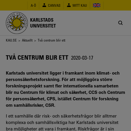
Hoppa
A-Ö
CANVAS
MITT KAU
till
huvudinnehåll
KARLSTADS
UNIVERSITET
Länkstig
KAU.SE
>
Aktuellt
> Två centrum blir ett
TVÅ CENTRUM BLIR ETT
2020-03-17
Karlstads universitet ligger i framkant inom klimat- och
personsäkerhetsforskning. För att möjliggöra större
forskningsprojekt samt fler internationella samarbeten
blir nu Centrum för klimat och säkerhet, CCS och Centrum
för personsäkerhet, CPS, istället Centrum för forskning
om samhällsrisker, CSR.
I ett samhälle där risk- och säkerhetsfrågor blir alltmer
komplexa och samhällsviktiga har Karlstads universitet
bra möjligheter att vara i framkant. Riskfrågor är i sin