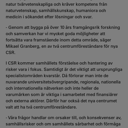
natur tvärvetenskapliga och kräver kompetens från
naturvetenskap, samhällskunskap, humaniora och
medicin i sökandet efter lösningar och svar.
- Genom att bygga på över 10 års framgångsrik forskning
och samverkan har vi mycket goda möjligheter att
fortsätta vara framstående inom detta område, säger
Mikael Granberg, en av två centrumföreståndare för nya
CSR.
I CSR kommer samhällets förståelse och hantering av
risker vara i fokus. Samtidigt är det viktigt att ursprungliga
specialistområden kvarstår. Då förlorar man inte de
nuvarande universitetsövergripande, regionala, nationella
och internationella nätverken och inte heller de
varumärken som är viktiga i samarbetet med finansiärer
och externa aktörer. Därför har också det nya centrumet
valt att ha två centrumföreståndare.
- Våra frågor handlar om orsaker till, och konsekvenser av,
samhällsrisker och om samhällets sårbarhet och förmåga