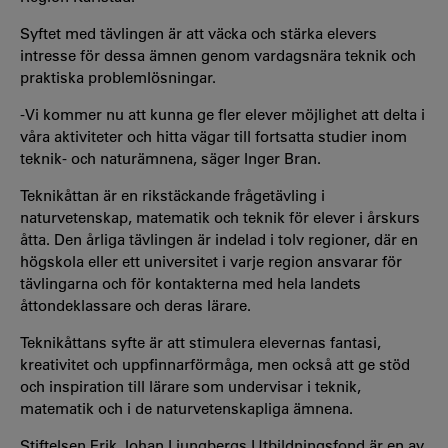
Syftet med tävlingen är att väcka och stärka elevers
intresse för dessa ämnen genom vardagsnära teknik och
praktiska problemlösningar.
-Vi kommer nu att kunna ge fler elever möjlighet att delta i
våra aktiviteter och hitta vägar till fortsatta studier inom
teknik- och naturämnena, säger Inger Bran.
Teknikåttan är en rikstäckande frågetävling i
naturvetenskap, matematik och teknik för elever i årskurs
åtta. Den årliga tävlingen är indelad i tolv regioner, där en
högskola eller ett universitet i varje region ansvarar för
tävlingarna och för kontakterna med hela landets
åttondeklassare och deras lärare.
Teknikåttans syfte är att stimulera elevernas fantasi,
kreativitet och uppfinnarförmåga, men också att ge stöd
och inspiration till lärare som undervisar i teknik,
matematik och i de naturvetenskapliga ämnena.
Stiftelsen Erik Johan Ljungbergs Utbildningsfond är en av