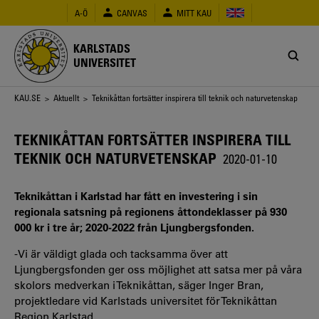
Hoppa
A-Ö
CANVAS
MITT KAU
till
huvudinnehåll
KARLSTADS
UNIVERSITET
Länkstig
KAU.SE
>
Aktuellt
> Teknikåttan fortsätter inspirera till teknik och naturvetenskap
TEKNIKÅTTAN FORTSÄTTER INSPIRERA TILL
TEKNIK OCH NATURVETENSKAP
2020-01-10
Teknikåttan i Karlstad har fått en investering i sin
regionala satsning på regionens åttondeklasser på 930
000 kr i tre år; 2020-2022 från Ljungbergsfonden.
-Vi är väldigt glada och tacksamma över att
Ljungbergsfonden ger oss möjlighet att satsa mer på våra
skolors medverkan i Teknikåttan, säger Inger Bran,
projektledare vid Karlstads universitet för Teknikåttan
Region Karlstad.