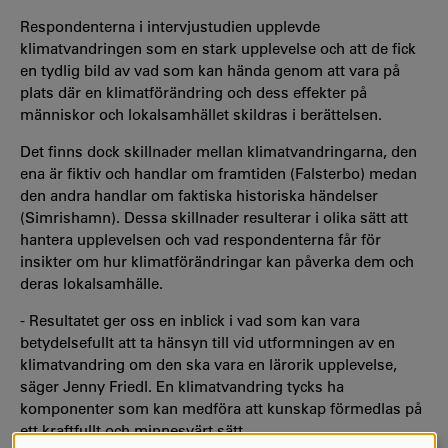
Respondenterna i intervjustudien upplevde
klimatvandringen som en stark upplevelse och att de fick
en tydlig bild av vad som kan hända genom att vara på
plats där en klimatförändring och dess effekter på
människor och lokalsamhället skildras i berättelsen.
Det finns dock skillnader mellan klimatvandringarna, den
ena är fiktiv och handlar om framtiden (Falsterbo) medan
den andra handlar om faktiska historiska händelser
(Simrishamn). Dessa skillnader resulterar i olika sätt att
hantera upplevelsen och vad respondenterna får för
insikter om hur klimatförändringar kan påverka dem och
deras lokalsamhälle.
- Resultatet ger oss en inblick i vad som kan vara
betydelsefullt att ta hänsyn till vid utformningen av en
klimatvandring om den ska vara en lärorik upplevelse,
säger Jenny Friedl. En klimatvandring tycks ha
komponenter som kan medföra att kunskap förmedlas på
ett kraftfullt och minnesvärt sätt.