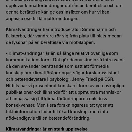
upplever klimatförändringar utifrån en berättelse och om
denna berättelse kan ge oss insikter om hur vi kan
anpassa oss till klimatförändringar.
Klimatvandringar har introducerats i Simrishamn och
Falsterbo, där vandrare rör sig från plats till plats medan
de lyssnar på en berättelse via mobilappen.
- Klimatvandringar är än så länge relativt ovanliga som
kommunikationsform. Det gör denna studie så intressant
då den använder berättande som sätt att förmedla
kunskap om klimatförändringar, säger forskarassistent
och beteendevetare i psykologi, Jenny Friedl på CSR.
Hittills har vi presenterat kunskap
i form av vetenskapliga
publikationer och liknande
för att uppmuntra människor
att anpassa sig till klimatförändringarna och dess
konsekvenser. Men flera forskningsresultat tyder att
faktainformation leder till ökad kunskap, men inte
nödvändigtvis till en beteendeförändring.
Klimatvandringar är en stark upplevelse