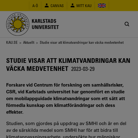
Hoppa
A-Ö
CANVAS
MITT KAU
till
huvudinnehåll
KARLSTADS
UNIVERSITET
Länkstig
KAU.SE
>
Aktuellt
> Studie visar att klimatvandringar kan väcka medvetenhet
STUDIE VISAR ATT KLIMATVANDRINGAR KAN
VÄCKA MEDVETENHET
2023-03-29
Forskare vid Centrum för forskning om samhällsrisker,
CSR, vid Karlstads universitet har genomfört en studie
om mobilappguidade klimatvandringar som ett sätt att
förmedla kunskap om klimatförändringar och dess
effekter.
Studien, som gjordes på uppdrag av SMHI och är en del
av de särskilda medel som SMHI har för att bidra till
klimatanpassningsarbete, undersökte hur människor