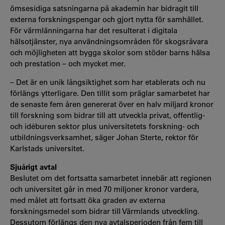
ömsesidiga satsningarna på akademin har bidragit till
externa forskningspengar och gjort nytta för samhället.
För värmlänningarna har det resulterat i digitala
hälsotjänster, nya användningsområden för skogsråvara
och möjligheten att bygga skolor som stöder barns hälsa
och prestation – och mycket mer.
– Det är en unik långsiktighet som har etablerats och nu
förlängs ytterligare. Den tillit som präglar samarbetet har
de senaste fem åren genererat över en halv miljard kronor
till forskning som bidrar till att utveckla privat, offentlig-
och idéburen sektor plus universitetets forskning- och
utbildningsverksamhet, säger Johan Sterte, rektor för
Karlstads universitet.
Sjuårigt avtal
Beslutet om det fortsatta samarbetet innebär att regionen
och universitet går in med 70 miljoner kronor vardera,
med målet att fortsatt öka graden av externa
forskningsmedel som bidrar till Värmlands utveckling.
Dessutom förlängs den nya avtalsperioden från fem till