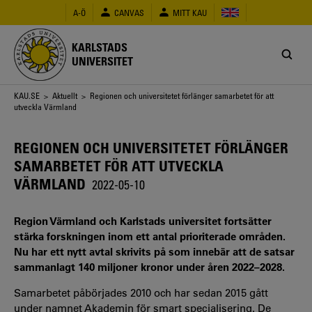
Hoppa
A-Ö
CANVAS
MITT KAU
till
huvudinnehåll
KARLSTADS
UNIVERSITET
Länkstig
KAU.SE
>
Aktuellt
> Regionen och universitetet förlänger samarbetet för att
utveckla Värmland
REGIONEN OCH UNIVERSITETET FÖRLÄNGER
SAMARBETET FÖR ATT UTVECKLA
VÄRMLAND
2022-05-10
Region Värmland och Karlstads universitet fortsätter
stärka forskningen inom ett antal prioriterade områden.
Nu har ett nytt avtal skrivits på som innebär att de satsar
sammanlagt 140 miljoner kronor under åren 2022–2028.
Samarbetet påbörjades 2010 och har sedan 2015 gått
under namnet Akademin för smart specialisering. De