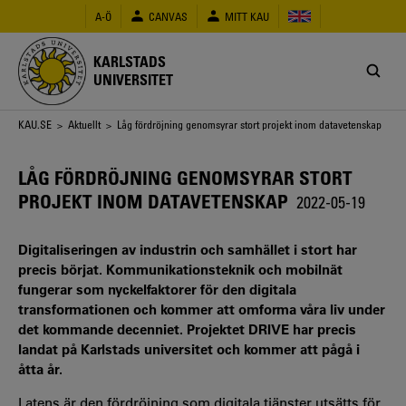
Hoppa
A-Ö
CANVAS
MITT KAU
till
huvudinnehåll
KARLSTADS
UNIVERSITET
Länkstig
KAU.SE
>
Aktuellt
> Låg fördröjning genomsyrar stort projekt inom datavetenskap
LÅG FÖRDRÖJNING GENOMSYRAR STORT
PROJEKT INOM DATAVETENSKAP
2022-05-19
Digitaliseringen av industrin och samhället i stort har
precis börjat. Kommunikationsteknik och mobilnät
fungerar som nyckelfaktorer för den digitala
transformationen och kommer att omforma våra liv under
det kommande decenniet. Projektet DRIVE har precis
landat på Karlstads universitet och kommer att pågå i
åtta år.
Latens är den fördröjning som digitala tjänster utsätts för