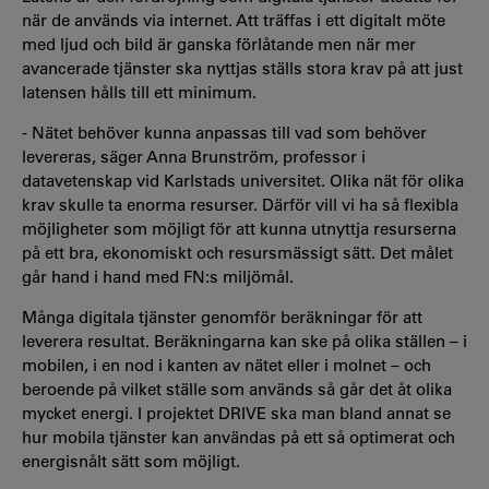
när de används via internet. Att träffas i ett digitalt möte
med ljud och bild är ganska förlåtande men när mer
avancerade tjänster ska nyttjas ställs stora krav på att just
latensen hålls till ett minimum.
- Nätet behöver kunna anpassas till vad som behöver
levereras, säger Anna Brunström, professor i
datavetenskap vid Karlstads universitet. Olika nät för olika
krav skulle ta enorma resurser. Därför vill vi ha så flexibla
möjligheter som möjligt för att kunna utnyttja resurserna
på ett bra, ekonomiskt och resursmässigt sätt. Det målet
går hand i hand med FN:s miljömål.
Många digitala tjänster genomför beräkningar för att
leverera resultat. Beräkningarna kan ske på olika ställen – i
mobilen, i en nod i kanten av nätet eller i molnet – och
beroende på vilket ställe som används så går det åt olika
mycket energi. I projektet DRIVE ska man bland annat se
hur mobila tjänster kan användas på ett så optimerat och
energisnålt sätt som möjligt.