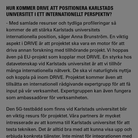
HUR KOMMER DRIVE ATT POSITIONERA KARLSTADS
UNIVERSITET I ETT INTERNATIONELLT PERSPEKTIV?
- Med samlade resurser och tydliga profileringar så
kommer de att stärka Karlstads universitets
internationella position, säger Anna Brunström. En viktig
aspekt i DRIVE är att projektet ska vara en motor för att
driva annan forskning med tillhörande projekt. Vi hoppas
även på EU-projekt som kopplar mot DRIVE. En styrka hos
datavetenskap vid Karlstads universitet är att vi tillhör
många internationella nätverk. De ska vi naturligtvis nyttja
och koppla på inom DRIVE. Projektet kommer även att
tillsätta en internationell rådgivande expertgrupp för att få
input på vår verksamhet. Expertgruppen kan även fungera
som ambassadörer för verksamheten.
Den 5G-testbädd som finns vid Karlstads universitet blir
en viktig resurs för projektet. Våra partners är mycket
intresserade av att komma till Karlstads universitet för att
testa tekniken. Det är alltid bra med att kunna visa upp och
erbjuda konkreta tjänster. Inte minst för integrationen med