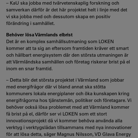
–
KaU ska jobba med tvärvetenskaplig forskning och
samverkan därför är det här projektet helt i linje med det
vi ska jobba med och dessutom skapa en positiv
förändring i samhället.
Behöver lösa Värmlands elbrist
Det är en komplex samhällsutmaning som LOKEN
kommer att ta sig an eftersom framtiden kräver ett smart
och hållbart energisystem där den största utmaningen är
att Värmländska samhällen och företag riskerar brist på el
inom en snar framtid.
–
Detta blir det största projektet i Värmland som jobbar
med energifrågor där vi bland annat ska stötta
kommuners lokala energiplaner och öka kunskapen kring
energifrågorna hos tjänstemän, politiker och företagare. Vi
behöver också lösa problemet med att Värmland kommer
få brist på el, därför ser vi LOKEN som ett stort
innovationsprojekt då vi kommer behöva använda alla
verktyg i verktygslådan tillsammans med nya innovationer
för att lösa detta,
säger Magnus Nilsson, VD Glava Energy