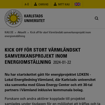
Hoppa
A-Ö
CANVAS
MITT KAU
till
huvudinnehåll
KARLSTADS
UNIVERSITET
Länkstig
KAU.SE
>
Aktuellt
> Kick off för stort Värmländskt samverkansprojekt inom
energiomställning
KICK OFF FÖR STORT VÄRMLÄNDSKT
SAMVERKANSPROJEKT INOM
ENERGIOMSTÄLLNING
2024-01-22
Nu har startskottet gått för energiprojektet LOKEN -
Lokal Energiledning Värmland, där Karlstads universitet
ska samverka med Glava Energy Center och ett 30-tal
partners i Värmland inklusive kommunala bolag.
Forskare och andra aktörer kopplade till projektet
samlades under tisdagen för en möjlighet att träffas och ta