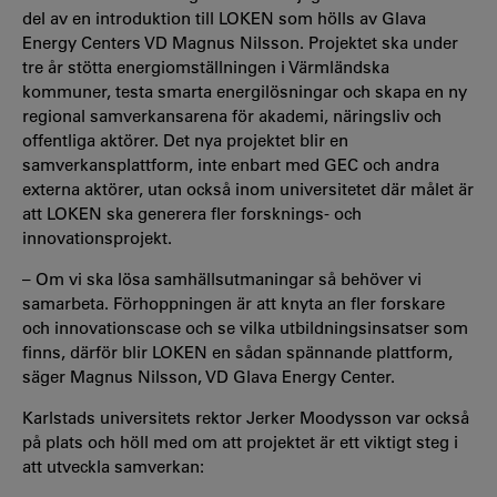
del av en introduktion till LOKEN som hölls av Glava
Energy Centers VD Magnus Nilsson.
Projektet ska under
tre år stötta energiomställningen i Värmländska
kommuner, testa smarta energilösningar och skapa en ny
regional samverkansarena för akademi, näringsliv och
offentliga aktörer.
Det nya
projektet blir en
samverkansplattform, inte enbart med GEC och andra
externa aktörer, utan också inom universitetet där målet är
att LOKEN ska generera fler forsknings- och
innovationsprojekt.
–
Om vi ska lösa samhällsutmaningar så behöver vi
samarbeta. Förhoppningen är att knyta an fler forskare
och innovationscase och se vilka utbildningsinsatser som
finns, därför blir LOKEN en sådan spännande plattform,
säger
Magnus Nilsson, VD Glava Energy Center.
Karlstads universitets rektor Jerker Moodysson var också
på plats och höll med om att projektet är ett viktigt steg i
att utveckla samverkan: