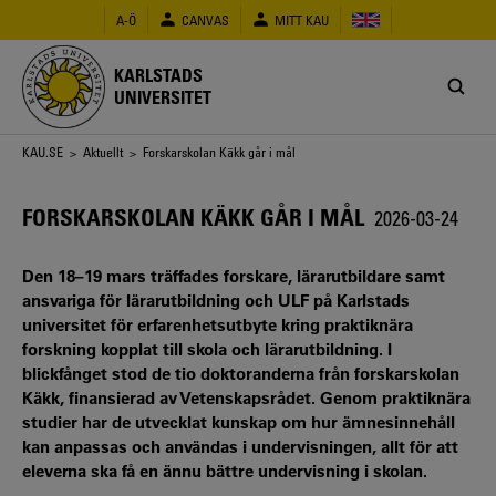
Hoppa
A-Ö
CANVAS
MITT KAU
till
huvudinnehåll
KARLSTADS
UNIVERSITET
Länkstig
KAU.SE
>
Aktuellt
> Forskarskolan Käkk går i mål
FORSKARSKOLAN KÄKK GÅR I MÅL
2026-03-24
Den 18–19 mars träffades forskare, lärarutbildare samt
ansvariga för lärarutbildning och ULF på Karlstads
universitet för erfarenhetsutbyte kring praktiknära
forskning kopplat till skola och lärarutbildning. I
blickfånget stod de tio doktoranderna från forskarskolan
Käkk, finansierad av Vetenskapsrådet. Genom praktiknära
studier har de utvecklat kunskap om hur ämnesinnehåll
kan anpassas och användas i undervisningen, allt för att
eleverna ska få en ännu bättre undervisning i skolan.