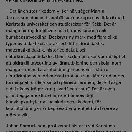
verkar doktoranderna ha lyckats med.
– Det är en stor rikedom vi ser här, säger Martin
Jakobsson, docent i samhällsvetenskapernas didaktik vid
Karlstads universitet och studierektor för Käkk. Det är
många bidrag för elevers och lärares lärande och
kunskapsutveckling. Det bryts ny mark med flera olika
typer av didaktiker: språk- och litteraturdidaktik,
matematikdidaktik, historiedidaktik och
naturkunskapsdidaktik. Den rikedomen ökar vår möjlighet
att bidra till utveckling av lärarutbildning och skola inom
många ämnen. Lärarutbildningen behöver i större
utsträckning vara orienterad mot att träna lärarstudenters
förmåga att undervisa och planera i ämnen, det vill säga
didaktikens frågor kring ”vad” och ”hur”. Det är även
grundläggande att det finns ett ömsesidigt
kunskapsutbyte mellan skola och akademi, för
lärarutbildningen är beprövad erfarenhet från lärare av
största vikt.
Johan Samuelsson, professor i historia vid Karlstads