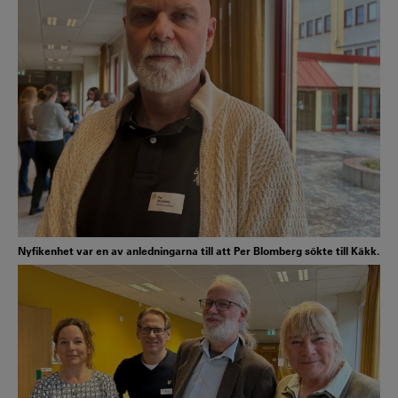
Nyfikenhet var en av anledningarna till att Per Blomberg sökte till Käkk.