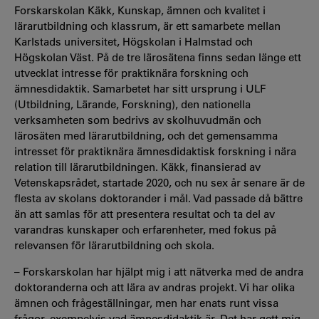
Forskarskolan Käkk, Kunskap, ämnen och kvalitet i
lärarutbildning och klassrum, är ett samarbete mellan
Karlstads universitet, Högskolan i Halmstad och
Högskolan Väst. På de tre lärosätena finns sedan länge ett
utvecklat intresse för praktiknära forskning och
ämnesdidaktik. Samarbetet har sitt ursprung i ULF
(Utbildning, Lärande, Forskning), den nationella
verksamheten som bedrivs av skolhuvudmän och
lärosäten med lärarutbildning, och det gemensamma
intresset för praktiknära ämnesdidaktisk forskning i nära
relation till lärarutbildningen. Käkk, finansierad av
Vetenskapsrådet, startade 2020, och nu sex år senare är de
flesta av skolans doktorander i mål. Vad passade då bättre
än att samlas för att presentera resultat och ta del av
varandras kunskaper och erfarenheter, med fokus på
relevansen för lärarutbildning och skola.
– Forskarskolan har hjälpt mig i att nätverka med de andra
doktoranderna och att lära av andras projekt. Vi har olika
ämnen och frågeställningar, men har enats runt vissa
frågor, exempelvis vad ämnesdidaktik är. Det har gett mig