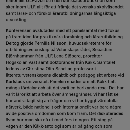
nationellt ULF-avtal och den kunskapsproduktion som
sker inom ULF, allt för att främja det svenska skolväsendet
samt lärar- och förskollärarutbildningarnas långsiktiga
utveckling.
Konferensen avslutades med ett panelsamtal med fokus
på framtiden för praktiknära forskning och lärarutbildning.
Deltog gjorde Pernilla Nilsson, huvudsekreterare för
utbildningsvetenskap på Vetenskapsrådet, Sebastian
Björnhammar från ULF, Lena Sjöberg, prorektor
Högskolan Väst samt doktorander från Käkk. Samtalet
leddes av Christina Olin-Scheller, professor i
litteraturvetenskapens didaktik och pedagogiskt arbete vid
Karlstads universitet. Panelen enades om att Käkk haft
många fördelar och att det varit en berikande resa: Det har
varit lärorikt att arbeta över ämnesgränser, vi har fått se
hur andra tagit sig an frågor och vi har byggt värdefulla
nätverk, både nationellt och internationellt var bara några
av de positiva omdömen som kom fram. Det diskuterades
även hur man ska nå ut med forskningen. Ett steg på
vägen är den Käkk-antologi som är på gång och som