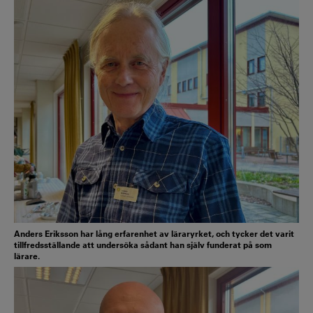
Anders Eriksson har lång erfarenhet av läraryrket, och tycker det varit
tillfredsställande att undersöka sådant han själv funderat på som
lärare.