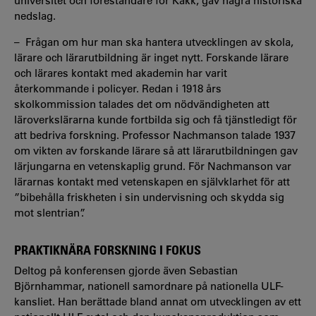
universitet och föreståndare för Käkk, gav några historiska
nedslag.
– Frågan om hur man ska hantera utvecklingen av skola,
lärare och lärarutbildning är inget nytt. Forskande lärare
och lärares kontakt med akademin har varit
återkommande i policyer. Redan i 1918 års
skolkommission talades det om nödvändigheten att
läroverkslärarna kunde fortbilda sig och få tjänstledigt för
att bedriva forskning. Professor Nachmanson talade 1937
om vikten av forskande lärare så att lärarutbildningen gav
lärjungarna en vetenskaplig grund. För Nachmanson var
lärarnas kontakt med vetenskapen en självklarhet för att
”bibehålla friskheten i sin undervisning och skydda sig
mot slentrian”.
PRAKTIKNÄRA FORSKNING I FOKUS
Deltog på konferensen gjorde även Sebastian
Björnhammar, nationell samordnare på nationella ULF-
kansliet. Han berättade bland annat om utvecklingen av ett