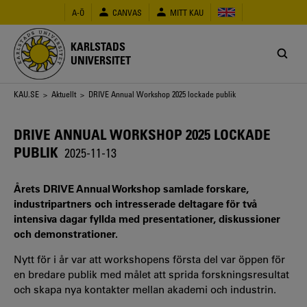
Hoppa
A-Ö
CANVAS
MITT KAU
till
huvudinnehåll
KARLSTADS
UNIVERSITET
Länkstig
KAU.SE
>
Aktuellt
> DRIVE Annual Workshop 2025 lockade publik
DRIVE ANNUAL WORKSHOP 2025 LOCKADE
PUBLIK
2025-11-13
Årets DRIVE Annual Workshop samlade forskare,
industripartners och intresserade deltagare för två
intensiva dagar fyllda med presentationer, diskussioner
och demonstrationer.
Nytt för i år var att workshopens första del var öppen för
en bredare publik med målet att sprida forskningsresultat
och skapa nya kontakter mellan akademi och industrin.