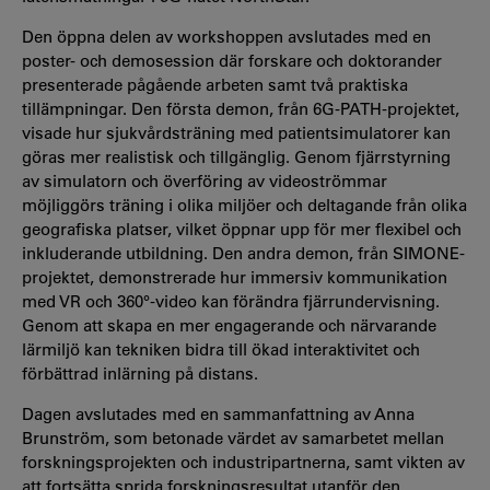
Den öppna delen av workshoppen avslutades med en
poster- och demosession där forskare och doktorander
presenterade pågående arbeten samt två praktiska
tillämpningar. Den första demon, från 6G-PATH-projektet,
visade hur sjukvårdsträning med patientsimulatorer kan
göras mer realistisk och tillgänglig. Genom fjärrstyrning
av simulatorn och överföring av videoströmmar
möjliggörs träning i olika miljöer och deltagande från olika
geografiska platser, vilket öppnar upp för mer flexibel och
inkluderande utbildning. Den andra demon, från SIMONE-
projektet, demonstrerade hur immersiv kommunikation
med VR och 360°-video kan förändra fjärrundervisning.
Genom att skapa en mer engagerande och närvarande
lärmiljö kan tekniken bidra till ökad interaktivitet och
förbättrad inlärning på distans.
Dagen avslutades med en sammanfattning av Anna
Brunström, som betonade värdet av samarbetet mellan
forskningsprojekten och industripartnerna, samt vikten av
att fortsätta sprida forskningsresultat utanför den