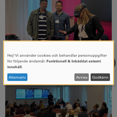
Hej! Vi använder cookies och behandlar personuppgifter
ANVÄNDNING
för följande ändamål:
Funktionell & Inbäddat externt
AV
innehåll
.
PERSONUPPGIFTER
OCH
Alternativ
Avvisa
Godkänn
COOKIES