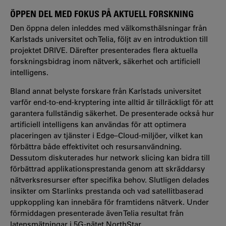
ÖPPEN DEL MED FOKUS PÅ AKTUELL FORSKNING
Den öppna delen inleddes med välkomsthälsningar från
Karlstads universitet och Telia, följt av en introduktion till
projektet DRIVE. Därefter presenterades flera aktuella
forskningsbidrag inom nätverk, säkerhet och artificiell
intelligens.
Bland annat belyste forskare från Karlstads universitet
varför end-to-end-kryptering inte alltid är tillräckligt för att
garantera fullständig säkerhet. De presenterade också hur
artificiell intelligens kan användas för att optimera
placeringen av tjänster i Edge–Cloud-miljöer, vilket kan
förbättra både effektivitet och resursanvändning.
Dessutom diskuterades hur network slicing kan bidra till
förbättrad applikationsprestanda genom att skräddarsy
nätverksresurser efter specifika behov. Slutligen delades
insikter om Starlinks prestanda och vad satellitbaserad
uppkoppling kan innebära för framtidens nätverk. Under
förmiddagen presenterade även Telia resultat från
latensmätningar i 5G-nätet NorthStar.