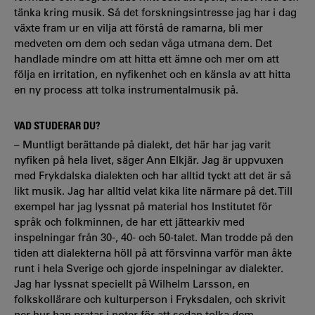
tänka kring musik. Så det forskningsintresse jag har i dag
växte fram ur en vilja att förstå de ramarna, bli mer
medveten om dem och sedan våga utmana dem. Det
handlade mindre om att hitta ett ämne och mer om att
följa en irritation, en nyfikenhet och en känsla av att hitta
en ny process att tolka instrumentalmusik på.
VAD STUDERAR DU?
– Muntligt berättande på dialekt, det här har jag varit
nyfiken på hela livet, säger Ann Elkjär. Jag är uppvuxen
med Frykdalska dialekten och har alltid tyckt att det är så
likt musik. Jag har alltid velat kika lite närmare på det. Till
exempel har jag lyssnat på material hos Institutet för
språk och folkminnen, de har ett jättearkiv med
inspelningar från 30-, 40- och 50-talet. Man trodde på den
tiden att dialekterna höll på att försvinna varför man åkte
runt i hela Sverige och gjorde inspelningar av dialekter.
Jag har lyssnat speciellt på Wilhelm Larsson, en
folkskollärare och kulturperson i Fryksdalen, och skrivit
ner hur han pratar i noter för att sedan tolka dem.