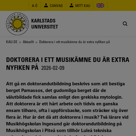
Hoppa
A-Ö
CANVAS
MITT KAU
till
huvudinnehåll
KARLSTADS
UNIVERSITET
Länkstig
KAU.SE
>
Aktuellt
> Doktorera i ett musikämne du är extra nyfiken på
DOKTORERA I ETT MUSIKÄMNE DU ÄR EXTRA
NYFIKEN PÅ
2026-02-09
Att gå en doktorandutbildning beskrivs som att bestiga
berget Parnassos, det gudomliga berget där de
välutbildade fick samlas enligt den grekiska mytologin.
Att doktorera är ett hårt arbete och tidvis en ganska
ensam tillvaro, ofta i uppförsbacke, som sträcker sig över
flera år. Hur är det då att doktorera i musik? Två lärare vid
Musikhögskolan Ingesund går doktorandutbildning på
Musikhögskolan i Piteå som tillhör Luleå tekniska