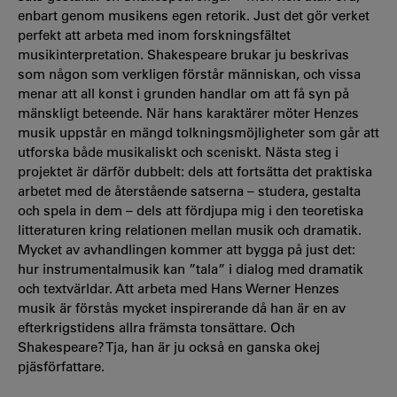
enbart genom musikens egen retorik. Just det gör verket
perfekt att arbeta med inom forskningsfältet
musikinterpretation. Shakespeare brukar ju beskrivas
som någon som verkligen förstår människan, och vissa
menar att all konst i grunden handlar om att få syn på
mänskligt beteende. När hans karaktärer möter Henzes
musik uppstår en mängd tolkningsmöjligheter som går att
utforska både musikaliskt och sceniskt. Nästa steg i
projektet är därför dubbelt: dels att fortsätta det praktiska
arbetet med de återstående satserna – studera, gestalta
och spela in dem – dels att fördjupa mig i den teoretiska
litteraturen kring relationen mellan musik och dramatik.
Mycket av avhandlingen kommer att bygga på just det:
hur instrumentalmusik kan ”tala” i dialog med dramatik
och textvärldar. Att arbeta med Hans Werner Henzes
musik är förstås mycket inspirerande då han är en av
efterkrigstidens allra främsta tonsättare. Och
Shakespeare? Tja, han är ju också en ganska okej
pjäsförfattare.