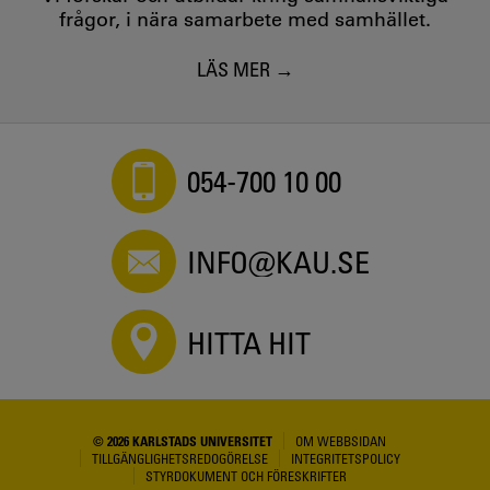
frågor, i nära samarbete med samhället.
LÄS MER
054-700 10 00
INFO@KAU.SE
HITTA HIT
© 2026 KARLSTADS UNIVERSITET
OM WEBBSIDAN
TILLGÄNGLIGHETSREDOGÖRELSE
INTEGRITETSPOLICY
STYRDOKUMENT OCH FÖRESKRIFTER