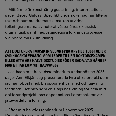
– Mitt ämne är konstnärlig gestaltning, interpretation,
säger Georg Gulyas. Specifikt undersöker jag hur litterär
text och numera dramatisk text kan utvidga
tolkningsramarna av noterat västerländsk klassisk
gitarrmusik samt medvetandegöra tolkningsprocessen
vid högre musikutbildning.
ATT DOKTORERA I MUSIK INNEBÄR FYRA ÅRS HELTIDSSTUDIER
(240 HÖGSKOLEPOÄNG) SOM LEDER TILL EN DOKTORSEXAMEN.
ELLER ÅTTA ÅRS HALVTIDSSTUDIER FÖR ER BÅDA. VAD HÄNDER
NÄR NI HAR KOMMIT HALVVÄGS?
– Jag hade mitt halvtidsseminarium under hösten 2025,
säger Ann Elkjär. Jag presenterade fyra olika projekt som
jag har jobbat med. En opponent var med och gav mig
feedback. Det blev som en slags besiktning för hela mitt
doktorandprojekt, och opponentens kommentarer var
jättevärdefulla för mig.
– Efter mitt halvtidsseminarium i november 2025
förändrades projektet ganska tydligt, säger Georg Gulyas.