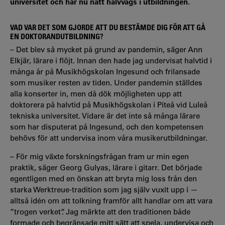
universitet och har nu nått halvvägs i utbildningen.
VAD VAR DET SOM GJORDE ATT DU BESTÄMDE DIG FÖR ATT GÅ
EN DOKTORANDUTBILDNING?
– Det blev så mycket på grund av pandemin, säger Ann
Elkjär, lärare i flöjt. Innan den hade jag undervisat halvtid i
många år på Musikhögskolan Ingesund och frilansade
som musiker resten av tiden. Under pandemin ställdes
alla konserter in, men då dök möjligheten upp att
doktorera på halvtid på Musikhögskolan i Piteå vid Luleå
tekniska universitet. Vidare är det inte så många lärare
som har disputerat på Ingesund, och den kompetensen
behövs för att undervisa inom våra musikerutbildningar.
– För mig växte forskningsfrågan fram ur min egen
praktik, säger Georg Gulyas, lärare i gitarr. Det började
egentligen med en önskan att bryta mig loss från den
starka Werktreue‑tradition som jag själv vuxit upp i —
alltså idén om att tolkning framför allt handlar om att vara
”trogen verket”. Jag märkte att den traditionen både
formade och begränsade mitt sätt att spela, undervisa och