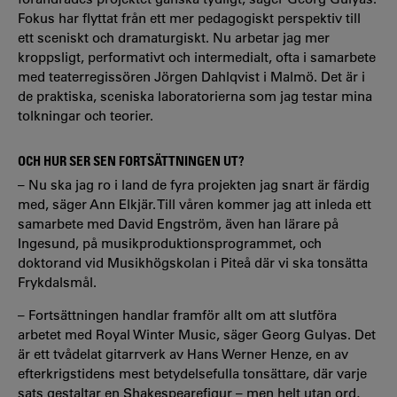
Fokus har flyttat från ett mer pedagogiskt perspektiv till
ett sceniskt och dramaturgiskt. Nu arbetar jag mer
kroppsligt, performativt och intermedialt, ofta i samarbete
med teaterregissören Jörgen Dahlqvist i Malmö. Det är i
de praktiska, sceniska laboratorierna som jag testar mina
tolkningar och teorier.
OCH HUR SER SEN FORTSÄTTNINGEN UT?
– Nu ska jag ro i land de fyra projekten jag snart är färdig
med, säger Ann Elkjär. Till våren kommer jag att inleda ett
samarbete med David Engström, även han lärare på
Ingesund, på musikproduktionsprogrammet, och
doktorand vid Musikhögskolan i Piteå där vi ska tonsätta
Frykdalsmål.
– Fortsättningen handlar framför allt om att slutföra
arbetet med Royal Winter Music, säger Georg Gulyas. Det
är ett tvådelat gitarrverk av Hans Werner Henze, en av
efterkrigstidens mest betydelsefulla tonsättare, där varje
sats gestaltar en Shakespearefigur – men helt utan ord,