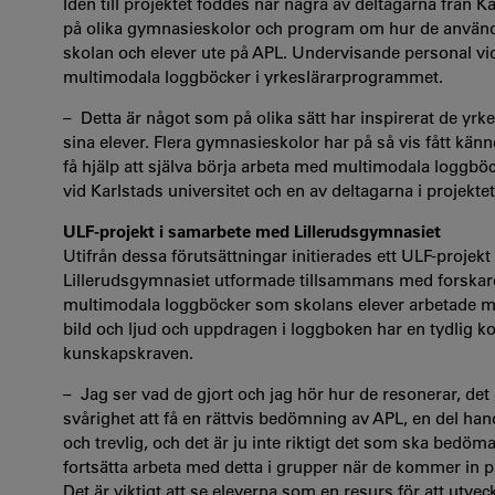
Idén till projektet föddes när några av deltagarna från 
på olika gymnasieskolor och program om hur de använde 
skolan och elever ute på APL. Undervisande personal vid 
multimodala loggböcker i yrkeslärarprogrammet.
–
Detta är något som på olika sätt har inspirerat de yrke
sina elever. Flera gymnasieskolor har på så vis fått kän
få hjälp att själva börja arbeta med multimodala loggböc
vid Karlstads universitet och en av deltagarna i projektet
ULF-projekt i samarbete med Lillerudsgymnasiet
Utifrån dessa förutsättningar initierades ett ULF-projek
Lillerudsgymnasiet utformade tillsammans med forskare o
multimodala loggböcker som skolans elever arbetade med
bild och ljud och uppdragen i loggboken har en tydlig kop
kunskapskraven.
–
Jag ser vad de gjort och jag hör hur de resonerar, det ä
svårighet att få en rättvis bedömning av APL, en del h
och trevlig, och det är ju inte riktigt det som ska bedöma
fortsätta arbeta med detta i grupper när de kommer in p
Det är viktigt att se eleverna som en resurs för att utve