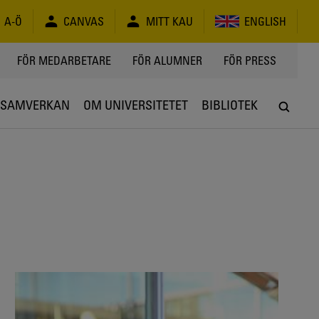
A-Ö
CANVAS
MITT KAU
ENGLISH
FÖR MEDARBETARE
FÖR ALUMNER
FÖR PRESS
SAMVERKAN
OM UNIVERSITETET
BIBLIOTEK