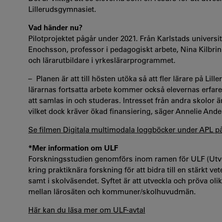
Lillerudsgymnasiet.
Vad händer nu?
Pilotprojektet pågår under 2021.
Från Karlstads universi
Enochsson,
professor i pedagogiskt arbete,
Nina Kilbrin
och lärarutbildare i yrkeslärarprogrammet.
–
Planen är att till hösten utöka så att fler lärare på L
lärarnas fortsatta arbete kommer också elevernas erfar
att samlas in och studeras. Intresset från andra skolor ä
vilket dock kräver ökad finansiering, säger
Annelie Ande
Se filmen Digitala multimodala loggböcker under APL p
*Mer information om ULF
Forskningsstudien genomförs inom ramen för ULF (Utvec
kring praktiknära forskning för att bidra till en stärkt v
samt i skolväsendet. Syftet är att utveckla och pröva ol
mellan lärosäten och kommuner/skolhuvudmän.
Här kan du läsa mer om ULF-avtal