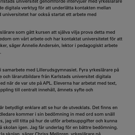
Karlstads universitet genomförde intervjuer med yrkeslärare
digitala verktyg för att underlätta kontakten mellan
universitetet har också startat ett arbete med
slärare som gått kursen att själva vilja prova detta med
nedom om vårt arbete och har kontaktat universitetet för att
ker, säger Annelie Andersén, lektor i pedagogiskt arbete
.
t i samarbete med Lillerudsgymnasiet. Fyra yrkeslärare på
ch lärarutbildare från Karlstads universitet digitala
 när de var ute på APL. Eleverna har arbetat med text,
pling till centralt innehåll, ämnets syfte och
r betydligt enklare att se hur de utvecklats. Det finns en
andledare kommer i sin bedömning in med ord som snäll
s, jag vill titta på hur de utför arbetsuppgifter och kunna
å skolan igen. Jag får underlag för en bättre bedömning.
ckla skolan, säger Chriss Mellgren, yrkeslärare på