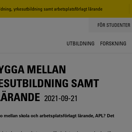
dning, yrkesutbildning samt arbetsplatsförlagt lärande
TOPPMENY
FÖR STUDENTER
UTBILDNING
FORSKNING
RYGGA MELLAN
KESUTBILDNING SAMT
LÄRANDE
2021-09-21
 mellan skola och arbetsplatsförlagt lärande, APL? Det