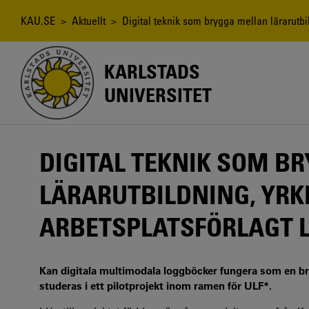
Hoppa
till
Länkstig
KAU.SE
>
Aktuellt
> Digital teknik som brygga mellan lärarutbil
huvudinnehåll
KARLSTADS
UNIVERSITET
DIGITAL TEKNIK SOM B
LÄRARUTBILDNING, YR
ARBETSPLATSFÖRLAGT 
Kan digitala multimodala loggböcker fungera som en bro
studeras i ett pilotprojekt inom ramen för ULF*.