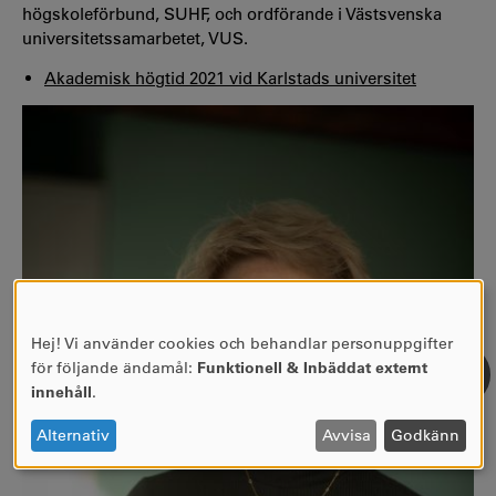
högskoleförbund, SUHF, och ordförande i Västsvenska
universitetssamarbetet, VUS.
Akademisk högtid 2021 vid Karlstads universitet
Hej! Vi använder cookies och behandlar personuppgifter
ANVÄNDNING
för följande ändamål:
Funktionell & Inbäddat externt
AV
innehåll
.
PERSONUPPGIFTER
OCH
Alternativ
Avvisa
Godkänn
COOKIES