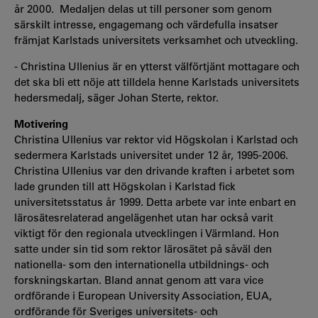
år 2000. Medaljen delas ut till personer som
genom
särskilt intresse, engagemang och värdefulla insatser
främjat Karlstads universitets verksamhet och utveckling.
- Christina Ullenius är en ytterst välförtjänt mottagare och
det ska bli ett nöje att tilldela henne Karlstads universitets
hedersmedalj, säger Johan Sterte, rektor.
Motivering
Christina Ullenius var rektor vid Högskolan i Karlstad och
sedermera Karlstads universitet under 12 år, 1995-2006.
Christina Ullenius var den drivande kraften i arbetet som
lade grunden till att Högskolan i Karlstad fick
universitetsstatus år 1999. Detta arbete var inte enbart en
lärosätesrelaterad angelägenhet utan har också varit
viktigt för den regionala utvecklingen i Värmland. Hon
satte under sin tid som rektor lärosätet på såväl den
nationella- som den internationella utbildnings- och
forskningskartan. Bland annat genom att vara vice
ordförande i European University Association, EUA,
ordförande för Sveriges universitets- och