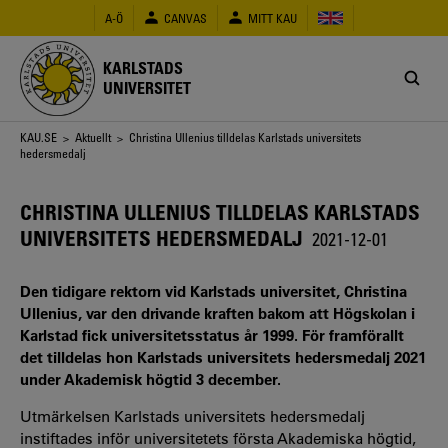
Hoppa
A-Ö
CANVAS
MITT KAU
till
huvudinnehåll
KARLSTADS
UNIVERSITET
Länkstig
KAU.SE
>
Aktuellt
> Christina Ullenius tilldelas Karlstads universitets
hedersmedalj
CHRISTINA ULLENIUS TILLDELAS KARLSTADS
UNIVERSITETS HEDERSMEDALJ
2021-12-01
Den tidigare rektorn vid Karlstads universitet, Christina
Ullenius, var den drivande kraften bakom att Högskolan i
Karlstad fick universitetsstatus år 1999. För framförallt
det tilldelas hon Karlstads universitets hedersmedalj 2021
under Akademisk högtid 3 december.
Utmärkelsen Karlstads universitets hedersmedalj
instiftades inför universitetets första Akademiska högtid,