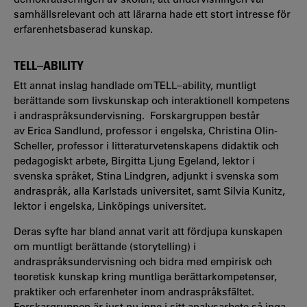
samhällsrelevant och att lärarna hade ett stort intresse för
erfarenhetsbaserad kunskap.
TELL–ABILITY
Ett annat inslag handlade om TELL–ability, muntligt
berättande som livskunskap och interaktionell kompetens
i andraspråksundervisning. Forskargruppen består
av Erica Sandlund, professor i engelska, Christina Olin-
Scheller, professor i litteraturvetenskapens didaktik och
pedagogiskt arbete, Birgitta Ljung Egeland, lektor i
svenska språket, Stina Lindgren, adjunkt i svenska som
andraspråk, alla Karlstads universitet, samt Silvia Kunitz,
lektor i engelska, Linköpings universitet.
Deras syfte har bland annat varit att fördjupa kunskapen
om muntligt berättande (storytelling) i
andraspråksundervisning och bidra med empirisk och
teoretisk kunskap kring muntliga berättarkompetenser,
praktiker och erfarenheter inom andraspråksfältet.
Forskargruppen är just nu inne i sitt analysarbete så inga