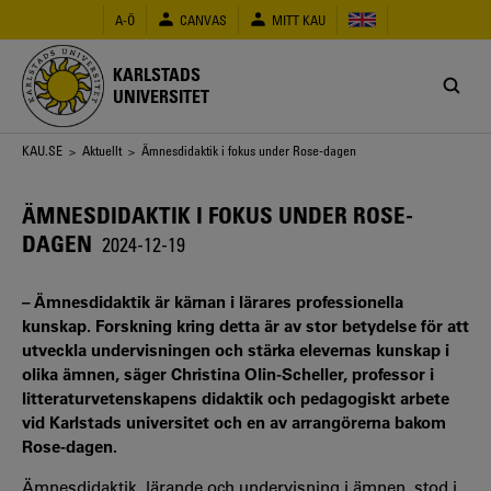
Hoppa
A-Ö
CANVAS
MITT KAU
till
huvudinnehåll
KARLSTADS
UNIVERSITET
Länkstig
KAU.SE
>
Aktuellt
> Ämnesdidaktik i fokus under Rose-dagen
ÄMNESDIDAKTIK I FOKUS UNDER ROSE-
DAGEN
2024-12-19
– Ämnesdidaktik är kärnan i lärares professionella
kunskap. Forskning kring detta är av stor betydelse för att
utveckla undervisningen och stärka elevernas kunskap i
olika ämnen, säger Christina Olin-Scheller, professor i
litteraturvetenskapens didaktik och pedagogiskt arbete
vid Karlstads universitet och en av arrangörerna bakom
Rose-dagen.
Ämnesdidaktik, lärande och undervisning i ämnen, stod i