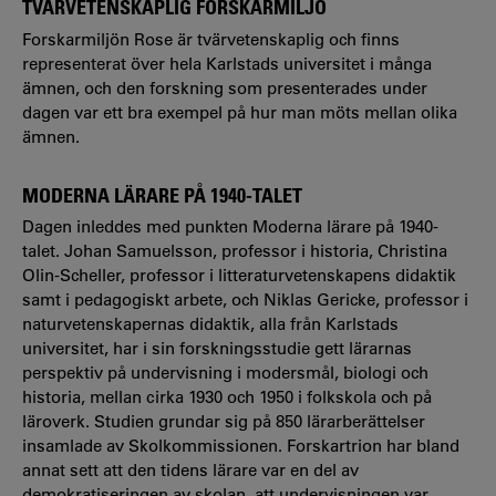
TVÄRVETENSKAPLIG FORSKARMILJÖ
Forskarmiljön Rose är tvärvetenskaplig och finns
representerat över hela Karlstads universitet i många
ämnen, och den forskning som presenterades under
dagen var ett bra exempel på hur man möts mellan olika
ämnen.
MODERNA LÄRARE PÅ 1940-TALET
Dagen inleddes med punkten Moderna lärare på 1940-
talet. Johan Samuelsson, professor i historia, Christina
Olin-Scheller, professor i litteraturvetenskapens didaktik
samt i pedagogiskt arbete, och Niklas Gericke, professor i
naturvetenskapernas didaktik, alla från Karlstads
universitet, har i sin forskningsstudie gett lärarnas
perspektiv på undervisning i modersmål, biologi och
historia, mellan cirka 1930 och 1950 i folkskola och på
läroverk. Studien grundar sig på 850 lärarberättelser
insamlade av Skolkommissionen. Forskartrion har bland
annat sett att den tidens lärare var en del av
demokratiseringen av skolan, att undervisningen var