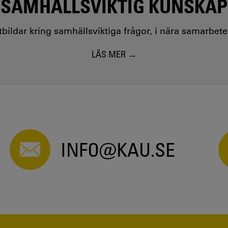
SAMHÄLLSVIKTIG KUNSKAP
utbildar kring samhällsviktiga frågor, i nära samarbet
LÄS MER
INFO@KAU.SE