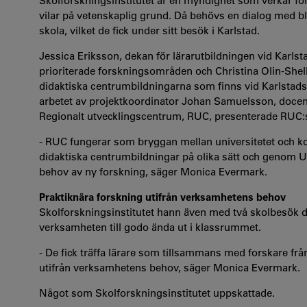
Skolforskningsinstitutet är en myndighet som verkar fö
vilar på vetenskaplig grund. Då behövs en dialog med 
skola, vilket de fick under sitt besök i Karlstad.
Jessica Eriksson, dekan för lärarutbildningen vid Karls
prioriterade forskningsområden och Christina Olin-Shell
didaktiska centrumbildningarna som finns vid Karlstads
arbetet av projektkoordinator Johan Samuelsson, docent
Regionalt utvecklingscentrum, RUC, presenterade RUC:
- RUC fungerar som bryggan mellan universitetet och k
didaktiska centrumbildningar på olika sätt och genom 
behov av ny forskning, säger Monica Evermark.
Praktiknära forskning utifrån verksamhetens behov
Skolforskningsinstitutet hann även med två skolbesök dä
verksamheten till godo ända ut i klassrummet.
- De fick träffa lärare som tillsammans med forskare frå
utifrån verksamhetens behov, säger Monica Evermark.
Något som Skolforskningsinstitutet uppskattade.