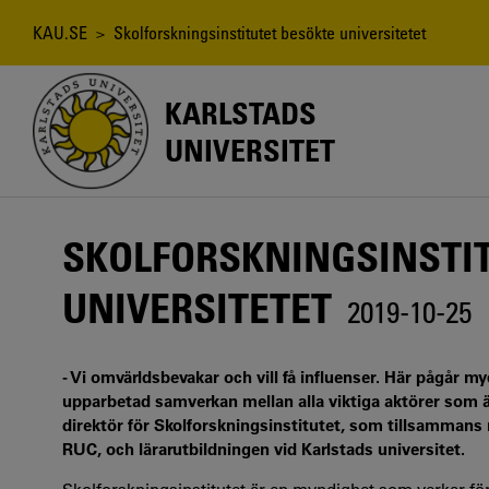
Hoppa
till
Länkstig
KAU.SE
> Skolforskningsinstitutet besökte universitetet
huvudinnehåll
KARLSTADS
UNIVERSITET
SKOLFORSKNINGSINSTI
UNIVERSITETET
2019-10-25
- Vi omvärldsbevakar och vill få influenser. Här pågår m
upparbetad samverkan mellan alla viktiga aktörer som är 
direktör för Skolforskningsinstitutet, som tillsammans
RUC, och lärarutbildningen vid Karlstads universitet.