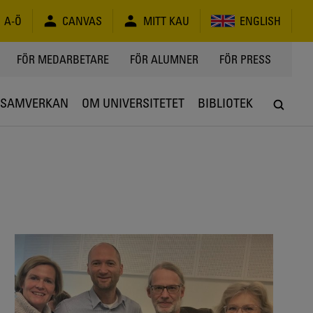
A-Ö
CANVAS
MITT KAU
ENGLISH
FÖR MEDARBETARE
FÖR ALUMNER
FÖR PRESS
SAMVERKAN
OM UNIVERSITETET
BIBLIOTEK