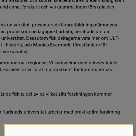
r att förskolan och skolan ska bedriva en undervisning som
bland annat forskare och verksamma inom förskola och
tads universitet, presenterade lärarutbildningsnämndens
er, professor i pedagogiskt arbete, berättade om de
 universitet. Dessutom fick deltagarna veta mer om ULF-
 i historia, och Monica Evermark, föreståndare för
s verksamhet.
ommunerna i regionen. Vi samverkar med universitetets
ULF-arbetet är vi ”örat mot marken” för kommunernas
r de fick ta del av på vilket sätt forskningen kommer
n Karlstads universitet arbetar med praktiknära forskning