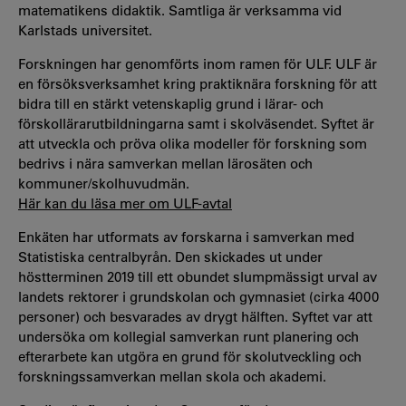
matematikens didaktik. Samtliga är verksamma vid
Karlstads universitet.
Forskningen har genomförts inom ramen för ULF.
ULF är
en försöksverksamhet kring praktiknära forskning för att
bidra till en stärkt vetenskaplig grund i lärar- och
förskollärarutbildningarna samt i skolväsendet. Syftet är
att utveckla och pröva olika modeller för forskning som
bedrivs i nära samverkan mellan lärosäten och
kommuner/skolhuvudmän.
Här kan du läsa mer om ULF-avtal
Enkäten har utformats av forskarna i samverkan med
Statistiska centralbyrån. Den skickades ut under
höstterminen 2019 till ett obundet slumpmässigt urval av
landets rektorer i grundskolan och gymnasiet (cirka 4000
personer) och besvarades av drygt hälften. Syftet var att
undersöka om kollegial samverkan runt planering och
efterarbete kan utgöra en grund för skolutveckling och
forskningssamverkan mellan skola och akademi.