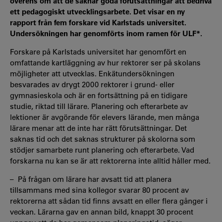
överens om att de saknar goda förutsättningar att bedriva
ett pedagogiskt utvecklingsarbete. Det visar en ny
rapport från fem forskare vid Karlstads universitet.
Undersökningen har genomförts inom ramen för ULF*.
Forskare på Karlstads universitet har genomfört en
omfattande kartläggning av hur rektorer ser på skolans
möjligheter att utvecklas. Enkätundersökningen
besvarades av drygt 2000 rektorer i grund- eller
gymnasieskola och är en fortsättning på en tidigare
studie, riktad till lärare. Planering och efterarbete av
lektioner är avgörande för elevers lärande, men många
lärare menar att de inte har rätt förutsättningar. Det
saknas tid och det saknas strukturer på skolorna som
stödjer samarbete runt planering och efterarbete. Vad
forskarna nu kan se är att rektorerna inte alltid håller med.
– På frågan om lärare har avsatt tid att planera
tillsammans med sina kollegor svarar 80 procent av
rektorerna att sådan tid finns avsatt en eller flera gånger i
veckan. Lärarna gav en annan bild, knappt 30 procent