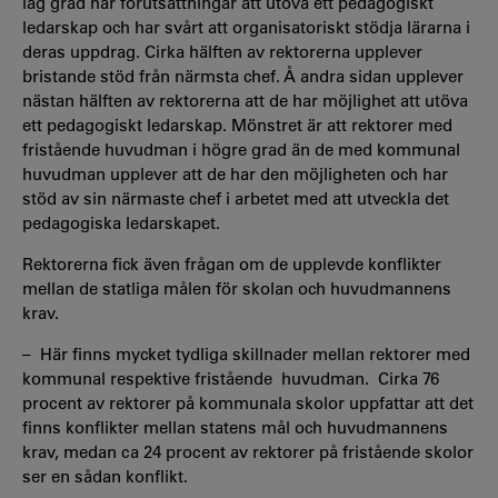
låg grad har förutsättningar att utöva ett pedagogiskt
ledarskap och har svårt att organisatoriskt stödja lärarna i
deras uppdrag. Cirka hälften av rektorerna upplever
bristande stöd från närmsta chef. Å andra sidan upplever
nästan hälften av rektorerna att de har möjlighet att utöva
ett pedagogiskt ledarskap. Mönstret är att rektorer med
fristående huvudman i högre grad än de med kommunal
huvudman upplever att de har den möjligheten och har
stöd av sin närmaste chef i arbetet med att utveckla det
pedagogiska ledarskapet.
Rektorerna fick även frågan om de upplevde konflikter
mellan de statliga målen för skolan och huvudmannens
krav.
– Här finns mycket tydliga skillnader mellan rektorer med
kommunal respektive fristående huvudman. Cirka 76
procent av rektorer på kommunala skolor uppfattar att det
finns konflikter mellan statens mål och huvudmannens
krav, medan ca 24 procent av rektorer på fristående skolor
ser en sådan konflikt.