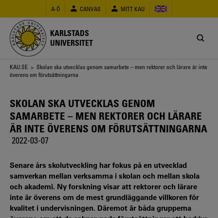
Hoppa
A-Ö
CANVAS
MITT KAU
till
huvudinnehåll
KARLSTADS
UNIVERSITET
Länkstig
KAU.SE
> Skolan ska utvecklas genom samarbete – men rektorer och lärare är inte
överens om förutsättningarna
SKOLAN SKA UTVECKLAS GENOM
SAMARBETE – MEN REKTORER OCH LÄRARE
ÄR INTE ÖVERENS OM FÖRUTSÄTTNINGARNA
2022-03-07
Senare års skolutveckling har fokus på en utvecklad
samverkan mellan verksamma i skolan och mellan skola
och akademi. Ny forskning visar att rektorer och lärare
inte är överens om de mest grundläggande villkoren för
kvalitet i undervisningen. Däremot är båda grupperna