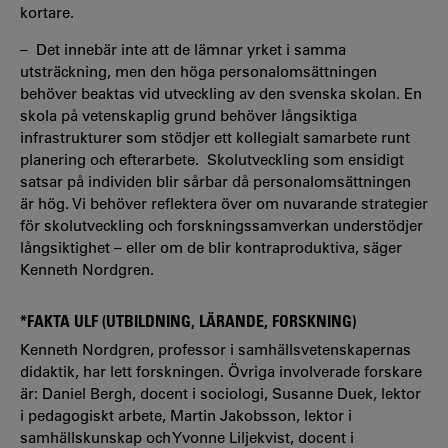
kortare.
– Det innebär inte att de lämnar yrket i samma
utsträckning, men den höga personalomsättningen
behöver beaktas vid utveckling av den svenska skolan. En
skola på vetenskaplig grund behöver långsiktiga
infrastrukturer som stödjer ett kollegialt samarbete runt
planering och efterarbete. Skolutveckling som ensidigt
satsar på individen blir sårbar då personalomsättningen
är hög. Vi behöver reflektera över om nuvarande strategier
för skolutveckling och forskningssamverkan understödjer
långsiktighet – eller om de blir kontraproduktiva, säger
Kenneth Nordgren.
*FAKTA ULF (UTBILDNING, LÄRANDE, FORSKNING)
Kenneth Nordgren, professor i samhällsvetenskapernas
didaktik, har lett forskningen. Övriga involverade forskare
är: Daniel Bergh, docent i sociologi, Susanne Duek, lektor
i pedagogiskt arbete, Martin Jakobsson, lektor i
samhällskunskap och Yvonne Liljekvist, docent i