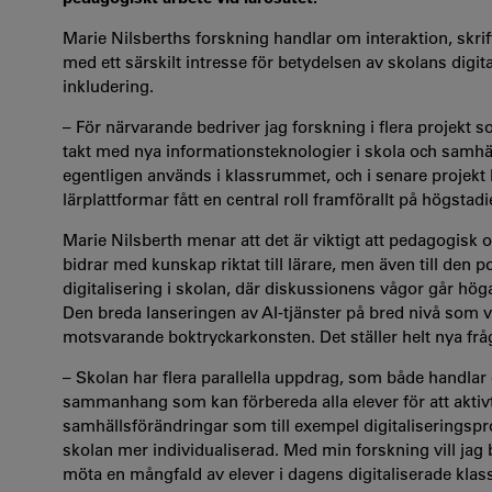
Marie Nilsberths forskning handlar om interaktion, skr
med ett särskilt intresse för betydelsen av skolans digital
inkludering.
– För närvarande bedriver jag forskning i flera projekt
takt med nya informationsteknologier i skola och samhäll
egentligen används i klassrummet, och i senare projek
lärplattformar fått en central roll framförallt på högsta
Marie Nilsberth menar att det är viktigt att pedagogisk 
bidrar med kunskap riktat till lärare, men även till den p
digitalisering i skolan, där diskussionens vågor går hö
Den breda lanseringen av AI-tjänster på bred nivå som v
motsvarande boktryckarkonsten. Det ställer helt nya fr
– Skolan har flera parallella uppdrag, som både handla
sammanhang som kan förbereda alla elever för att aktivt
samhällsförändringar som till exempel digitaliseringsproc
skolan mer individualiserad. Med min forskning vill jag
möta en mångfald av elever i dagens digitaliserade kla