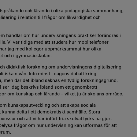
iftspråkande och lärande i olika pedagogiska sammanhang,
isering i relation till frågor om likvärdighet och
 som handlar om hur undervisningens praktiker förändras i
e. Vi var tidiga med att studera hur mobiltelefoner
t har jag med kollegor uppmärksammat hur olika
diet och i gymnasieskolan.
och didaktisk forskning om undervisningens digitalisering
olitiska nivån. Inte minst i dagens debatt kring
ga, men där det ibland saknas en tydlig forskningsgrund.
i ser idag beskrivs ibland som ett genombrott
ågor om kunskap och lärande – vilket ju är skolans område.
r om kunskapsutveckling och att skapa sociala
 kunna delta i ett demokratiskt samhälle. Stora
esser och att vi har infört fria skolval tycks ha gjort
 belysa frågor om hur undervisning kan utformas för att
ssrum.