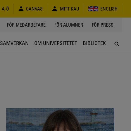
A-Ö
CANVAS
MITT KAU
ENGLISH
FÖR MEDARBETARE
FÖR ALUMNER
FÖR PRESS
SAMVERKAN
OM UNIVERSITETET
BIBLIOTEK