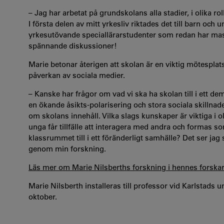
– Jag har arbetat på grundskolans alla stadier, i olika ro
I första delen av mitt yrkesliv riktades det till barn och
yrkesutövande speciallärarstudenter som redan har mas
spännande diskussioner!
Marie betonar återigen att skolan är en viktig mötesplat
påverkan av sociala medier.
– Kanske har frågor om vad vi ska ha skolan till i ett de
en ökande åsikts-polarisering och stora sociala skillnade
om skolans innehåll. Vilka slags kunskaper är viktiga i
unga får tillfälle att interagera med andra och formas s
klassrummet till i ett föränderligt samhälle? Det ser jag
genom min forskning.
Läs mer om Marie Nilsberths forskning i hennes forskarp
Marie Nilsberth installeras till professor vid Karlstads
oktober.