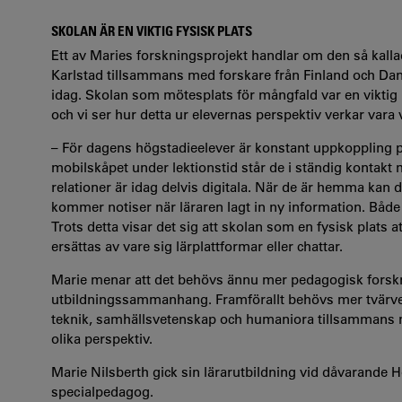
SKOLAN ÄR EN VIKTIG FYSISK PLATS
Ett av Maries forskningsprojekt handlar om den så kall
Karlstad tillsammans med forskare från Finland och Danma
idag. Skolan som mötesplats för mångfald var en vikti
och vi ser hur detta ur elevernas perspektiv verkar vara v
– För dagens högstadieelever är konstant uppkoppling på 
mobilskåpet under lektionstid står de i ständig kontakt 
relationer är idag delvis digitala. När de är hemma kan d
kommer notiser när läraren lagt in ny information. Både
Trots detta visar det sig att skolan som en fysisk plats att 
ersättas av vare sig lärplattformar eller chattar.
Marie menar att det behövs ännu mer pedagogisk forsknin
utbildningssammanhang. Framförallt behövs mer tvärve
teknik, samhällsvetenskap och humaniora tillsammans 
olika perspektiv.
Marie Nilsberth gick sin lärarutbildning vid dåvarande
specialpedagog.