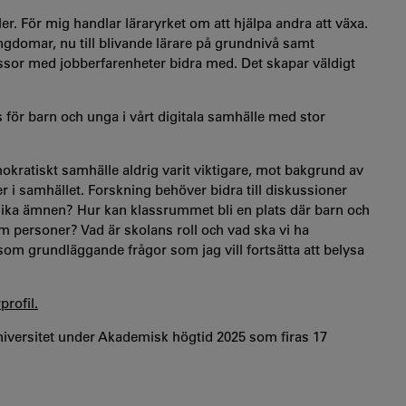
ller. För mig handlar läraryrket om att hjälpa andra att växa.
 ungdomar, nu till blivande lärare på grundnivå samt
sor med jobberfarenheter bidra med. Det skapar väldigt
s för barn och unga i vårt digitala samhälle med stor
mokratiskt samhälle aldrig varit viktigare, mot bakgrund av
r i samhället. Forskning behöver bidra till diskussioner
 olika ämnen? Hur kan klassrummet bli en plats där barn och
om personer? Vad är skolans roll och vad ska vi ha
 som grundläggande frågor som jag vill fortsätta att belysa
rofil.
 universitet under Akademisk högtid 2025 som firas 17