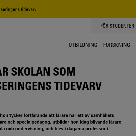
iseringens tidevarv
TOPPMENY
FÖR STUDENTER
UTBILDNING
FORSKNING
AR SKOLAN SOM
SERINGENS TIDEVARV
 hon tycker fortfarande att lärare har ett av samhällets
rare och specialpedagog, utbildar hon idag blivande lärare
la och undervisning, och blev i dagarna professor i