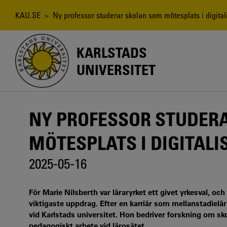
Hoppa
till
Länkstig
KAU.SE
> Ny professor studerar skolan som mötesplats i digital
huvudinnehåll
KARLSTADS
UNIVERSITET
NY PROFESSOR STUDER
MÖTESPLATS I DIGITALI
2025-05-16
För Marie Nilsberth var läraryrket ett givet yrkesval, och
viktigaste uppdrag. Efter en karriär som mellanstadielä
vid Karlstads universitet. Hon bedriver forskning om sko
pedagogiskt arbete vid lärosätet.