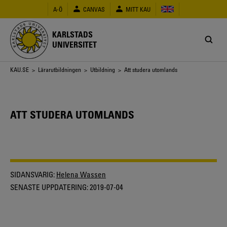
Hoppa
A-Ö
CANVAS
MITT KAU
till
huvudinnehåll
KARLSTADS
UNIVERSITET
Länkstig
KAU.SE
>
Lärarutbildningen
>
Utbildning
> Att studera utomlands
ATT STUDERA UTOMLANDS
SIDANSVARIG:
Helena Wassen
SENASTE UPPDATERING:
2019-07-04