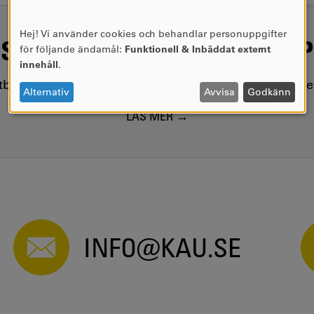
Hej! Vi använder cookies och behandlar personuppgifter
SAMHÄLLSVIKTIG KUNSKAP
ANVÄNDNING
för följande ändamål:
Funktionell & Inbäddat externt
AV
innehåll
.
PERSONUPPGIFTER
utbildar kring samhällsviktiga frågor, i nära samarbet
OCH
Alternativ
Avvisa
Godkänn
COOKIES
LÄS MER
INFO@KAU.SE