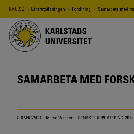
Hoppa
till
Länkstig
KAU.SE
>
Lärarutbildningen
>
Forskning
> Samarbeta med for
huvudinnehåll
KARLSTADS
UNIVERSITET
SAMARBETA MED FORS
SIDANSVARIG:
Helena Wassen
SENASTE UPPDATERING:
2018