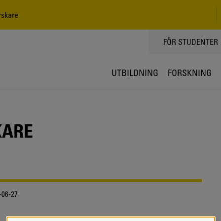
skare
TOPPMENY
FÖR STUDENTER
UTBILDNING
FORSKNING
KARE
-06-27