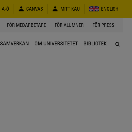
A-Ö
CANVAS
MITT KAU
ENGLISH
FÖR MEDARBETARE
FÖR ALUMNER
FÖR PRESS
SAMVERKAN
OM UNIVERSITETET
BIBLIOTEK