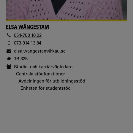
ELSA WÄNGESTAM
054-700 10 22
073-314 13 84
elsa.wangestam@kau.se
1B 325
Studie- och karriärvägledare
Centrala stödfunktioner
Avdelningen för utbildningsstöd
Enheten för studentstöd