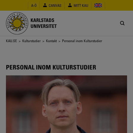
Hoppa
A-Ö
CANVAS
MITT KAU
till
huvudinnehåll
KARLSTADS
UNIVERSITET
Länkstig
KAU.SE
>
Kulturstudier
>
Kontakt
> Personal inom Kulturstudier
PERSONAL INOM KULTURSTUDIER