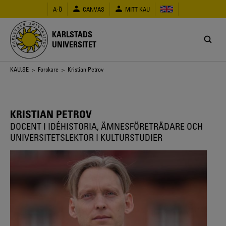
Hoppa
A-Ö
CANVAS
MITT KAU
till
huvudinnehåll
KARLSTADS
UNIVERSITET
Länkstig
KAU.SE
>
Forskare
> Kristian Petrov
KRISTIAN PETROV
DOCENT I IDÉHISTORIA, ÄMNESFÖRETRÄDARE OCH
UNIVERSITETSLEKTOR I KULTURSTUDIER