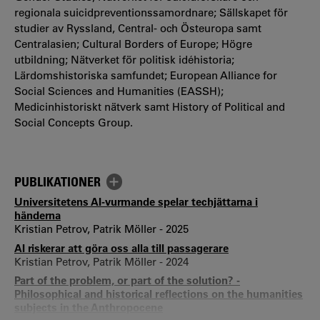
regionala suicidpreventionssamordnare; Sällskapet för
studier av Ryssland, Central- och Östeuropa samt
Centralasien; Cultural Borders of Europe; Högre
utbildning; Nätverket för politisk idéhistoria;
Lärdomshistoriska samfundet; European Alliance for
Social Sciences and Humanities (EASSH);
Medicinhistoriskt nätverk samt History of Political and
Social Concepts Group.
PUBLIKATIONER
Universitetens AI-vurmande spelar techjättarna i
händerna
Kristian Petrov, Patrik Möller - 2025
AI riskerar att göra oss alla till passagerare
Kristian Petrov, Patrik Möller - 2024
Part of the problem, or part of the solution? -
Philosophical and historical reflections on the humanities
subjects in the Anthropocene