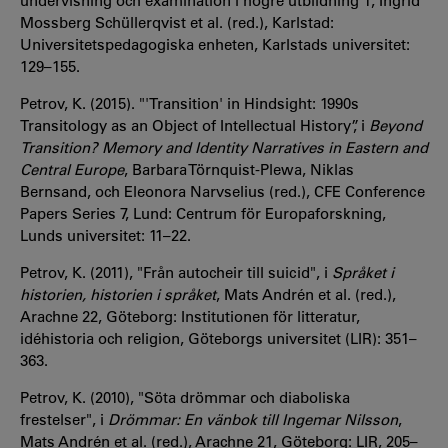
undervisning och examination i högre utbildning 1, Ingrid
Mossberg Schüllerqvist et al. (red.), Karlstad:
Universitetspedagogiska enheten, Karlstads universitet:
129–155.
Petrov, K. (2015). "'Transition' in Hindsight: 1990s
Transitology as an Object of Intellectual History”, i
Beyond
Transition? Memory and Identity Narratives in Eastern and
Central Europe
, Barbara Törnquist-Plewa, Niklas
Bernsand, och Eleonora Narvselius (red.), CFE Conference
Papers Series 7, Lund: Centrum för Europaforskning,
Lunds universitet: 11–22.
Petrov, K. (2011), "Från autocheir till suicid", i
Språket i
historien, historien i språket
, Mats Andrén et al. (red.),
Arachne 22, Göteborg: Institutionen för litteratur,
idéhistoria och religion, Göteborgs universitet (LIR): 351–
363.
Petrov, K. (2010), "Söta drömmar och diaboliska
frestelser", i
Drömmar: En vänbok till Ingemar Nilsson
,
Mats Andrén et al. (red.), Arachne 21, Göteborg: LIR, 205–