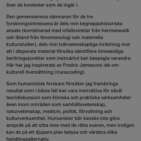
över de kontexter som de ingår i.
Den gemensamma nämnaren för de tre
forskningsintressena är dels min begreppshistoriska
ansats (kombinerad med infallsvinklar från hermeneutik
och ibland från fenomenologi och materiella
kulturstudier), dels min tvärvetenskapliga inriktning mot
att i disparata material försöka identifiera ömsesidiga
beröringspunkter som instruktivt kan bespegla varandra.
Här har jag inspirerats av Fredric Jamesons idé om
kulturell översättning (
transcoding
).
Som humanistisk forskare försöker jag frambringa
resultat som i bästa fall kan vara instruktiva för såväl
teoridiskussion som kliniska och praktiska verksamheter
även inom områden som samhällsvetenskap,
naturvetenskap, medicin, politik, förvaltning och
kulturverksamhet. Humanister bör kanske inte göra
anspråk på att sitta inne med de rätta svaren, men troligen
kan de på ett djupare plan belysa och värdera olika
handlingsalternativ.