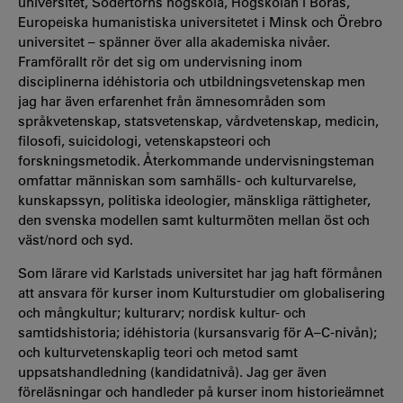
universitet, Södertörns högskola, Högskolan i Borås,
Europeiska humanistiska universitetet i Minsk och Örebro
universitet – spänner över alla akademiska nivåer.
Framförallt rör det sig om undervisning inom
disciplinerna idéhistoria och utbildningsvetenskap men
jag har även erfarenhet från ämnesområden som
språkvetenskap, statsvetenskap, vårdvetenskap, medicin,
filosofi, suicidologi, vetenskapsteori och
forskningsmetodik. Återkommande undervisningsteman
omfattar människan som samhälls- och kulturvarelse,
kunskapssyn, politiska ideologier, mänskliga rättigheter,
den svenska modellen samt kulturmöten mellan öst och
väst/nord och syd.
Som lärare vid Karlstads universitet har jag haft förmånen
att ansvara för kurser inom Kulturstudier om globalisering
och mångkultur; kulturarv; nordisk kultur- och
samtidshistoria; idéhistoria (kursansvarig för A–C-nivån);
och kulturvetenskaplig teori och metod samt
uppsatshandledning (kandidatnivå). Jag ger även
föreläsningar och handleder på kurser inom historieämnet