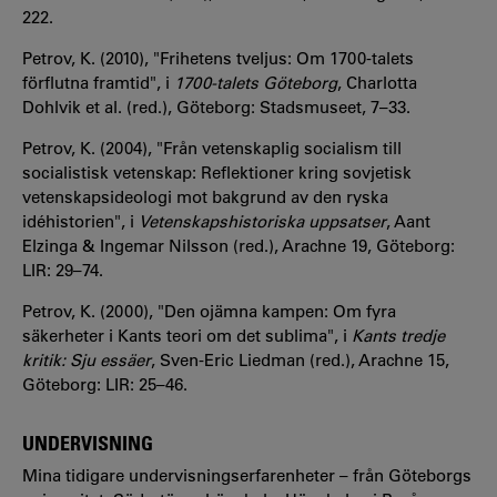
222.
Petrov, K. (2010), "Frihetens tveljus: Om 1700-talets
förflutna framtid", i
1700-talets Göteborg
, Charlotta
Dohlvik et al. (red.), Göteborg: Stadsmuseet, 7–33.
Petrov, K. (2004), "Från vetenskaplig socialism till
socialistisk vetenskap: Reflektioner kring sovjetisk
vetenskapsideologi mot bakgrund av den ryska
idéhistorien", i
Vetenskapshistoriska uppsatser
, Aant
Elzinga & Ingemar Nilsson (red.), Arachne 19, Göteborg:
LIR: 29–74.
Petrov, K. (2000), "Den ojämna kampen: Om fyra
säkerheter i Kants teori om det sublima", i
Kants tredje
kritik: Sju essäer
, Sven-Eric Liedman (red.), Arachne 15,
Göteborg: LIR: 25–46.
UNDERVISNING
Mina tidigare undervisningserfarenheter – från Göteborgs