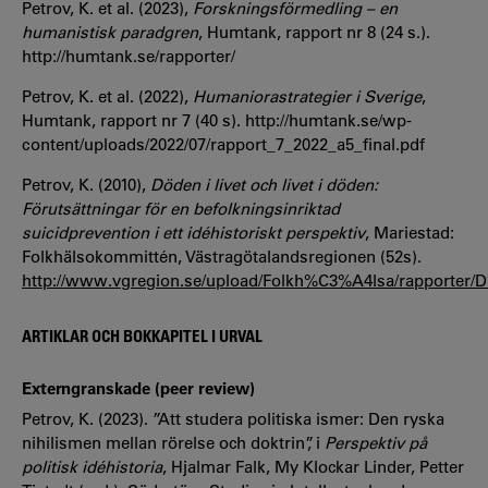
Petrov, K. et al. (2023),
Forskningsförmedling – en
humanistisk paradgren
, Humtank, rapport nr 8 (24 s.).
http://humtank.se/rapporter/
Petrov, K. et al. (2022),
Humaniorastrategier i Sverige
,
Humtank, rapport nr 7 (40 s). http://humtank.se/wp-
content/uploads/2022/07/rapport_7_2022_a5_final.pdf
Petrov, K. (2010),
Döden i livet och livet i döden:
Förutsättningar för en befolkningsinriktad
suicidprevention i ett idéhistoriskt perspektiv
, Mariestad:
Folkhälsokommittén, Västragötalandsregionen (52s).
http://www.vgregion.se/upload/Folkh%C3%A4lsa/rapporte
ARTIKLAR OCH BOKKAPITEL I URVAL
Externgranskade (peer review)
Petrov, K. (2023). ”Att studera politiska ismer: Den ryska
nihilismen mellan rörelse och doktrin”, i
Perspektiv på
politisk idéhistoria
, Hjalmar Falk, My Klockar Linder, Petter