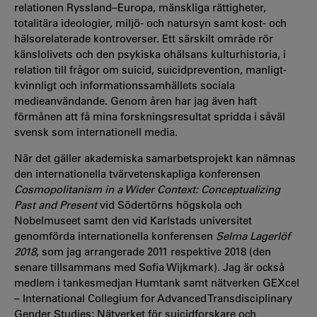
relationen Ryssland–Europa, mänskliga rättigheter,
totalitära ideologier, miljö- och natursyn samt kost- och
hälsorelaterade kontroverser. Ett särskilt område rör
känslolivets och den psykiska ohälsans kulturhistoria, i
relation till frågor om suicid, suicidprevention, manligt-
kvinnligt och informationssamhällets sociala
medieanvändande. Genom åren har jag även haft
förmånen att få mina forskningsresultat spridda i såväl
svensk som internationell media.
När det gäller akademiska samarbetsprojekt kan nämnas
den internationella tvärvetenskapliga konferensen
Cosmopolitanism in a Wider Context: Conceptualizing
Past and Present
vid Södertörns högskola och
Nobelmuseet samt den vid Karlstads universitet
genomförda internationella konferensen
Selma Lagerlöf
2018
, som jag arrangerade 2011 respektive 2018 (den
senare tillsammans med Sofia Wijkmark). Jag är också
medlem i tankesmedjan Humtank samt nätverken GEXcel
– International Collegium for Advanced Transdisciplinary
Gender Studies; Nätverket för suicidforskare och