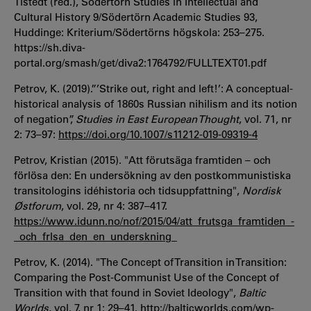
Tistedt (red.), Södertörn Studies in Intellectual and
Cultural History 9/Södertörn Academic Studies 93,
Huddinge: Kriterium/Södertörns högskola: 253–275.
https://sh.diva-
portal.org/smash/get/diva2:1764792/FULLTEXT01.pdf
Petrov, K. (2019).”’Strike out, right and left!’: A conceptual-
historical analysis of 1860s Russian nihilism and its notion
of negation”,
Studies in East European Thought
, vol. 71, nr
2: 73–97:
https://doi.org/10.1007/s11212-019-09319-4
Petrov, Kristian (2015). "Att förutsäga framtiden – och
förlösa den: En undersökning av den postkommunistiska
transitologins idéhistoria och tidsuppfattning",
Nordisk
Østforum
, vol. 29, nr 4: 387–417.
https://www.idunn.no/nof/2015/04/att_frutsga_framtiden_-
_och_frlsa_den_en_underskning_
Petrov, K. (2014). "The Concept of Transition in Transition:
Comparing the Post-Communist Use of the Concept of
Transition with that found in Soviet Ideology",
Baltic
Worlds
, vol. 7, nr 1: 29–41.
http://balticworlds.com/wp-