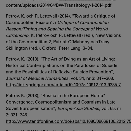
content/uploads/2014/04/BW-Transitology-1-2014.pdf
Petrov, K. och R. Lettevall (2014). "Toward a Critique of
Cosmopolitan Reason", i
Critique of Cosmopolitan
Reason: Timing and Spacing the Concept of World
Citizenship
, K. Petrov och R. Lettevall (red.), New Visions
of the Cosmopolitan 2, Patrick O'Mahony och Tracy
Skillington (red.), Oxford: Peter Lang: 3–34.
Petrov, K. (2013), "The Art of Dying as an Art of Living:
Historical Contemplations on the Paradoxes of Suicide
and the Possibilities of Reflexive Suicide Prevention",
J
ournal of Medical Humanities
, vol. 34, nr 3: 347–368.
http://link.springer.com/article/10.1007/s10912-013-9235-7
Petrov, K. (2013), "Russia in the European Home?
Convergence, Cosmopolitanism and Cosmism in Late
Soviet Europeanisation",
Europe-Asia Studies
, vol. 65, nr
2: 321–346.
http://www.tandfonline.com/doi/abs/10.1080/09668136.2012.7