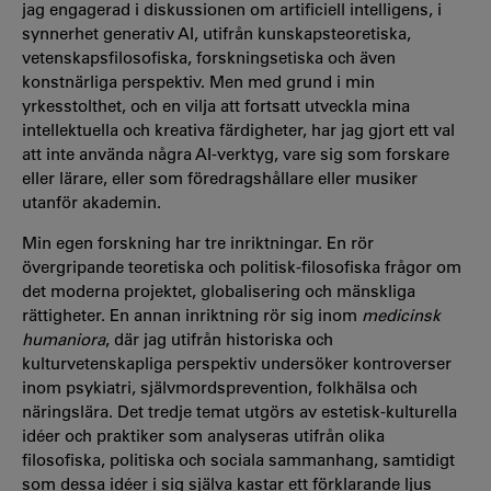
jag engagerad i diskussionen om artificiell intelligens, i
synnerhet generativ AI, utifrån kunskapsteoretiska,
vetenskapsfilosofiska, forskningsetiska och även
konstnärliga perspektiv. Men med grund i min
yrkesstolthet, och en vilja att fortsatt utveckla mina
intellektuella och kreativa färdigheter, har jag gjort ett val
att inte använda några AI-verktyg, vare sig som forskare
eller lärare, eller som föredragshållare eller musiker
utanför akademin.
Min egen forskning har tre inriktningar. En rör
övergripande teoretiska och politisk-filosofiska frågor om
det moderna projektet, globalisering och mänskliga
rättigheter. En annan inriktning rör sig inom
medicinsk
humaniora
, där jag utifrån historiska och
kulturvetenskapliga perspektiv undersöker kontroverser
inom psykiatri, självmordsprevention, folkhälsa och
näringslära. Det tredje temat utgörs av estetisk-kulturella
idéer och praktiker som analyseras utifrån olika
filosofiska, politiska och sociala sammanhang, samtidigt
som dessa idéer i sig själva kastar ett förklarande ljus