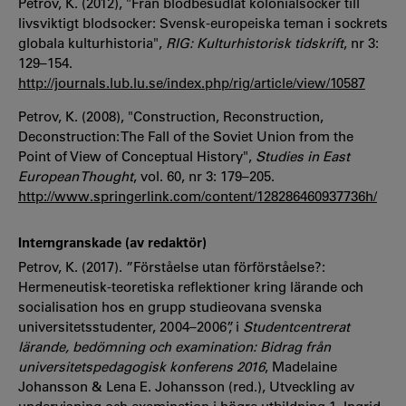
Petrov, K. (2012), "Från blodbesudlat kolonialsocker till
livsviktigt blodsocker: Svensk-europeiska teman i sockrets
globala kulturhistoria",
RIG: Kulturhistorisk tidskrift
, nr 3:
129–154.
http://journals.lub.lu.se/index.php/rig/article/view/10587
Petrov, K. (2008), "Construction, Reconstruction,
Deconstruction: The Fall of the Soviet Union from the
Point of View of Conceptual History",
Studies in East
European Thought
, vol. 60, nr 3: 179–205.
http://www.springerlink.com/content/128286460937736h/
Interngranskade (av redaktör)
Petrov, K. (2017). ”Förståelse utan förförståelse?:
Hermeneutisk-teoretiska reflektioner kring lärande och
socialisation hos en grupp studieovana svenska
universitetsstudenter, 2004–2006”, i
Studentcentrerat
lärande, bedömning och examination: Bidrag från
universitetspedagogisk konferens 2016
, Madelaine
Johansson & Lena E. Johansson (red.), Utveckling av