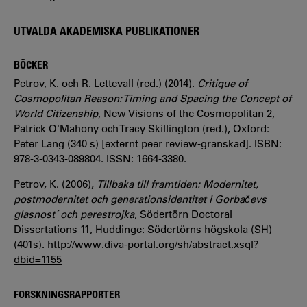
UTVALDA AKADEMISKA PUBLIKATIONER
BÖCKER
Petrov, K. och R. Lettevall (red.) (2014).
Critique of
Cosmopolitan Reason: Timing and Spacing the Concept of
World Citizenship
, New Visions of the Cosmopolitan 2,
Patrick O'Mahony och Tracy Skillington (red.), Oxford:
Peter Lang (340 s) [externt peer review-granskad]. ISBN:
978-3-0343-089804. ISSN: 1664-3380.
Petrov, K. (2006),
Tillbaka till framtiden: Modernitet,
postmodernitet och generationsidentitet i Gorbačevs
glasnost´ och perestrojka
, Södertörn Doctoral
Dissertations 11, Huddinge: Södertörns högskola (SH)
(401s).
http://www.diva-portal.org/sh/abstract.xsql?
dbid=1155
FORSKNINGSRAPPORTER