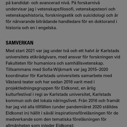
på kandidat- och avancerad nivå. På forskarnivå
undervisar jag i vetenskapsfilosofi, vetenskapsteori och
vetenskapshistoria, forskningsetik och suicidologi och är
för närvarande biträdande handledare för en doktorand i
historia och en i engelska.
SAMVERKAN
Med start 2021 var jag under två och ett halvt år Karlstads
universitets etikrådgivare, med ansvar för forskningen vid
Fakulteten för humaniora och samhällsvetenskap.
Tillsammans med Sofia Wijkmark var jag 2015–2020
koordinator för Karlstads universitets samarbete med
Västanå teater och har sedan 2016 varit med i
projektledningsgruppen för Eldkonst, en årlig
kulturfestival i regi av Karlstads universitet, Karlstads
kommun och det lokala näringslivet. Från 2016 och framåt
har jag vid alla tillfällen (under pandemiåret 2020 ställdes
Eldkonst in) hållit i såväl inspirationsföreläsningen för de
medverkande som den tematiska föreläsningen för
allmänheten som inleder Eldkonst: