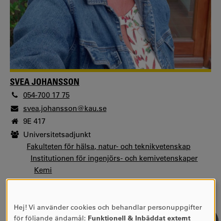
SVEA JOHANSSON
054-700 17 75
svea.johansson@kau.se
9E 417
Universitetsadjunkt
Fakulteten för hälsa, natur- och teknikvetenskap
Institutionen för ingenjörs- och kemivetenskaper
Kemi
Skyddsombud
Fakulteten för hälsa, natur- och teknikvetenskap
Hej! Vi använder cookies och behandlar personuppgifter
Institutionen för ingenjörs- och kemivetenskaper
ANVÄNDNING
för följande ändamål:
Funktionell & Inbäddat externt