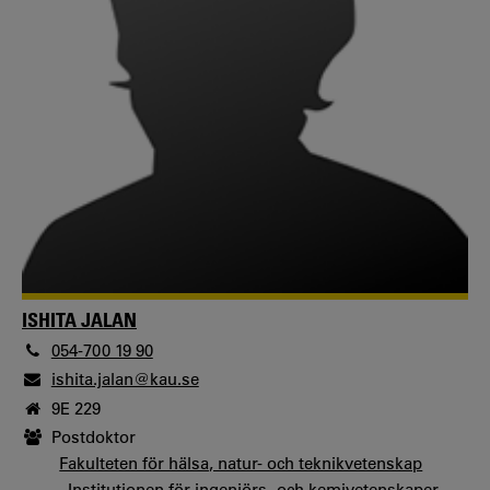
ISHITA JALAN
054-700 19 90
ishita.jalan@kau.se
9E 229
Postdoktor
Fakulteten för hälsa, natur- och teknikvetenskap
Institutionen för ingenjörs- och kemivetenskaper