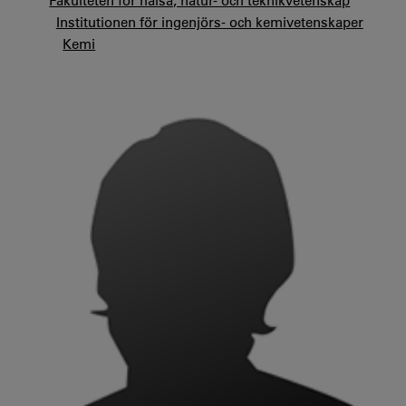
Fakulteten för hälsa, natur- och teknikvetenskap
Institutionen för ingenjörs- och kemivetenskaper
Kemi