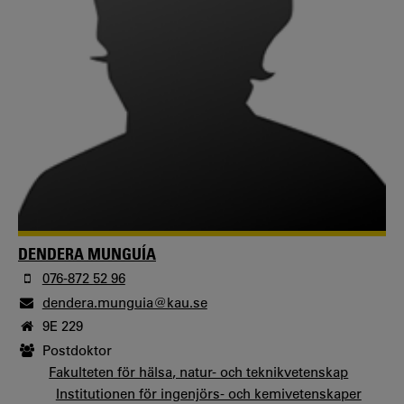
DENDERA MUNGUÍA
076-872 52 96
dendera.munguia@kau.se
9E 229
Postdoktor
Fakulteten för hälsa, natur- och teknikvetenskap
Institutionen för ingenjörs- och kemivetenskaper