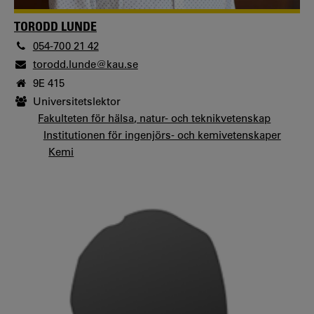
TORODD LUNDE
054-700 21 42
torodd.lunde@kau.se
9E 415
Universitetslektor
Fakulteten för hälsa, natur- och teknikvetenskap
Institutionen för ingenjörs- och kemivetenskaper
Kemi