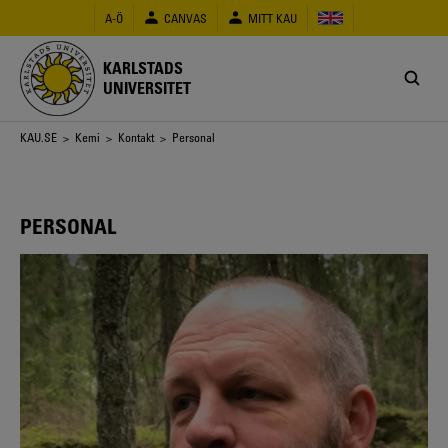
Hoppa
A-Ö
CANVAS
MITT KAU
till
huvudinnehåll
KARLSTADS
UNIVERSITET
Länkstig
KAU.SE
>
Kemi
>
Kontakt
> Personal
PERSONAL