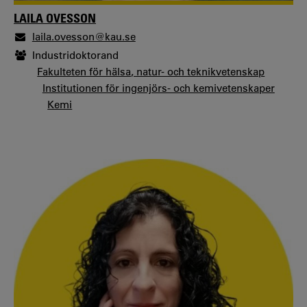
LAILA OVESSON
laila.ovesson@kau.se
Industridoktorand
Fakulteten för hälsa, natur- och teknikvetenskap
Institutionen för ingenjörs- och kemivetenskaper
Kemi