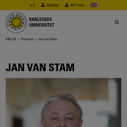
Hoppa
A-Ö
CANVAS
MITT KAU
till
huvudinnehåll
KARLSTADS
UNIVERSITET
Länkstig
KAU.SE
>
Personal
> Jan van Stam
JAN VAN STAM