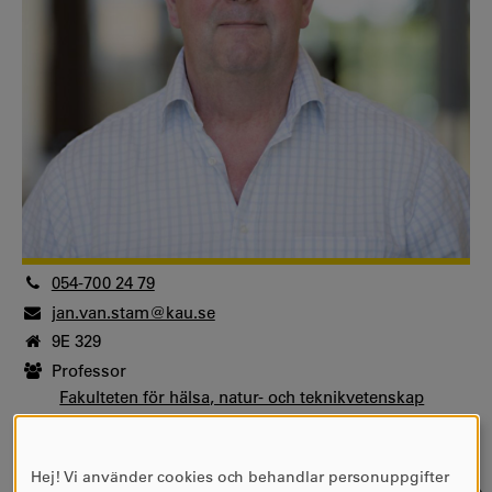
054-700 24 79
jan.van.stam@kau.se
9E 329
Professor
Fakulteten för hälsa, natur- och teknikvetenskap
Institutionen för ingenjörs- och kemivetenskaper
Kemi
Hej! Vi använder cookies och behandlar personuppgifter
Ämnesföreträdare
ANVÄNDNING