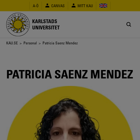
Hoppa
A-Ö
CANVAS
MITT KAU
till
huvudinnehåll
KARLSTADS
UNIVERSITET
Länkstig
KAU.SE
>
Personal
> Patricia Saenz Mendez
PATRICIA SAENZ MENDEZ