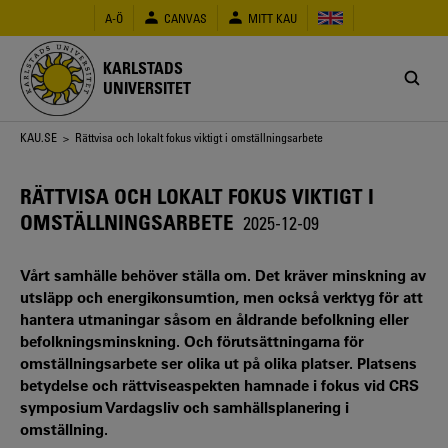
Hoppa
A-Ö
CANVAS
MITT KAU
till
huvudinnehåll
KARLSTADS
UNIVERSITET
Länkstig
KAU.SE
> Rättvisa och lokalt fokus viktigt i omställningsarbete
RÄTTVISA OCH LOKALT FOKUS VIKTIGT I
OMSTÄLLNINGSARBETE
2025-12-09
Vårt samhälle behöver ställa om. Det kräver minskning av
utsläpp och energikonsumtion, men också verktyg för att
hantera utmaningar såsom en åldrande befolkning eller
befolkningsminskning. Och förutsättningarna för
omställningsarbete ser olika ut på olika platser. Platsens
betydelse och rättviseaspekten hamnade i fokus vid CRS
symposium Vardagsliv och samhällsplanering i
omställning.