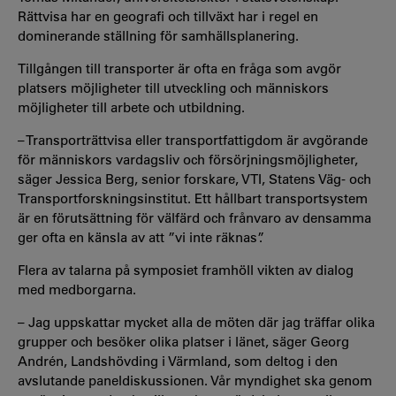
Rättvisa har en geografi och tillväxt har i regel en
dominerande ställning för samhällsplanering.
Tillgången till transporter är ofta en fråga som avgör
platsers möjligheter till utveckling och människors
möjligheter till arbete och utbildning.
– Transporträttvisa eller transportfattigdom är avgörande
för människors vardagsliv och försörjningsmöjligheter,
säger Jessica Berg, senior forskare, VTI, Statens Väg- och
Transportforskningsinstitut. Ett hållbart transportsystem
är en förutsättning för välfärd och frånvaro av densamma
ger ofta en känsla av att ”vi inte räknas”.
Flera av talarna på symposiet framhöll vikten av dialog
med medborgarna.
– Jag uppskattar mycket alla de möten där jag träffar olika
grupper och besöker olika platser i länet, säger Georg
Andrén, Landshövding i Värmland, som deltog i den
avslutande paneldiskussionen. Vår myndighet ska genom