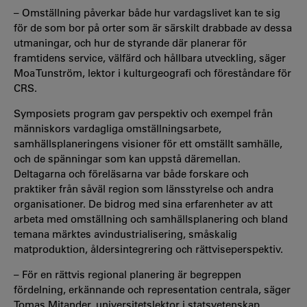
– Omställning påverkar både hur vardagslivet kan te sig
för de som bor på orter som är särskilt drabbade av dessa
utmaningar, och hur de styrande där planerar för
framtidens service, välfärd och hållbara utveckling, säger
Moa Tunström, lektor i kulturgeografi och föreståndare för
CRS.
Symposiets program gav perspektiv och exempel från
människors vardagliga omställningsarbete,
samhällsplaneringens visioner för ett omställt samhälle,
och de spänningar som kan uppstå däremellan.
Deltagarna och föreläsarna var både forskare och
praktiker från såväl region som länsstyrelse och andra
organisationer. De bidrog med sina erfarenheter av att
arbeta med omställning och samhällsplanering och bland
temana märktes avindustrialisering, småskalig
matproduktion, åldersintegrering och rättviseperspektiv.
– För en rättvis regional planering är begreppen
fördelning, erkännande och representation centrala, säger
Tomas Mitander, universitetslektor i statsvetenskap.