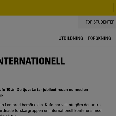
TOPPMENY
FÖR STUDENTER
UTBILDNING
FORSKNING
INTERNATIONELL
fo 10 år. De tjuvstartar jubileet redan nu med en
ik.
 i en bred bemärkelse. Kufo har valt att göra det ur tre
 anordnade forskargruppen en internationell konferens med