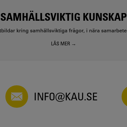
SAMHÄLLSVIKTIG KUNSKAP
utbildar kring samhällsviktiga frågor, i nära samarbet
LÄS MER
INFO@KAU.SE