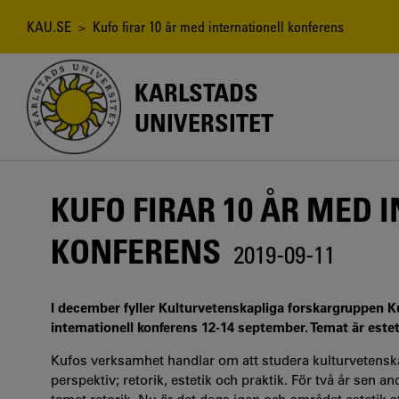
Hoppa
till
Länkstig
KAU.SE
> Kufo firar 10 år med internationell konferens
huvudinnehåll
KARLSTADS
UNIVERSITET
KUFO FIRAR 10 ÅR MED 
KONFERENS
2019-09-11
I december fyller Kulturvetenskapliga forskargruppen Ku
internationell konferens 12-14 september. Temat är estet
Kufos verksamhet handlar om att studera kulturvetenskap
perspektiv; retorik, estetik och praktik. För två år sen