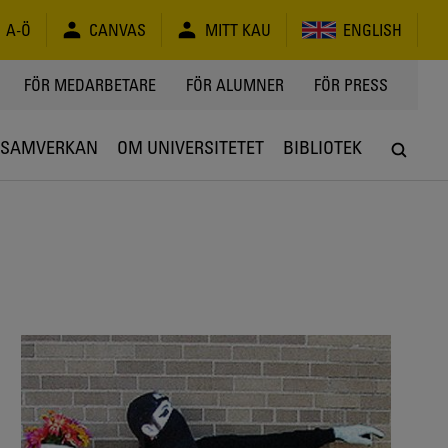
A-Ö
CANVAS
MITT KAU
ENGLISH
FÖR MEDARBETARE
FÖR ALUMNER
FÖR PRESS
SAMVERKAN
OM UNIVERSITETET
BIBLIOTEK