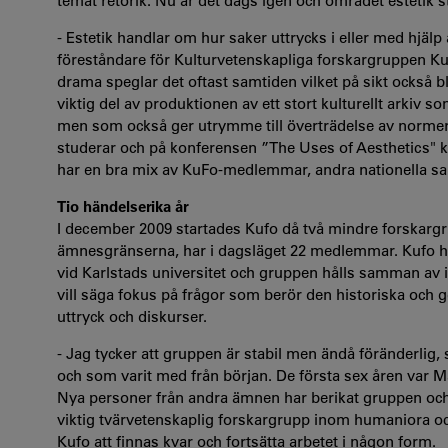
temat retorik. Nu är det dags igen och området estetik st
- Estetik handlar om hur saker uttrycks i eller med hjäl
föreståndare för Kulturvetenskapliga forskargruppen Kufo
drama speglar det oftast samtiden vilket på sikt också bl
viktig del av produktionen av ett stort kulturellt arkiv s
men som också ger utrymme till överträdelse av normer o
studerar och på konferensen ”The Uses of Aesthetics" ko
har en bra mix av KuFo-medlemmar, andra nationella sam
Tio händelserika år
I december 2009 startades Kufo då två mindre forskargr
ämnesgränserna, har i dagsläget 22 medlemmar. Kufo har 
vid Karlstads universitet och gruppen hålls samman av int
vill säga fokus på frågor som berör den historiska och g
uttryck och diskurser.
- Jag tycker att gruppen är stabil men ändå föränderlig
och som varit med från början. De första sex åren var Ma
Nya personer från andra ämnen har berikat gruppen och p
viktig tvärvetenskaplig forskargrupp inom humaniora o
Kufo att finnas kvar och fortsätta arbetet i någon form.