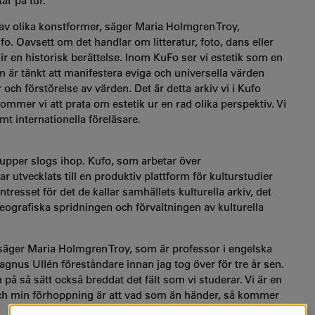
år på tur.
p av olika konstformer, säger Maria Holmgren Troy,
. Oavsett om det handlar om litteratur, foto, dans eller
ir en historisk berättelse. Inom KuFo ser vi estetik som en
om är tänkt att manifestera eviga och universella värden
ch förstörelse av värden. Det är detta arkiv vi i Kufo
mmer vi att prata om estetik ur en rad olika perspektiv. Vi
t internationella föreläsare.
upper slogs ihop. Kufo, som arbetar över
utvecklats till en produktiv plattform för kulturstudier
resset för det de kallar samhällets kulturella arkiv, det
eografiska spridningen och förvaltningen av kulturella
, säger Maria Holmgren Troy, som är professor i engelska
gnus Ullén föreståndare innan jag tog över för tre år sen.
å så sätt också breddat det fält som vi studerar. Vi är en
ch min förhoppning är att vad som än händer, så kommer