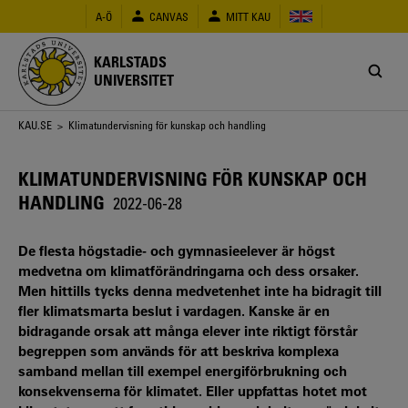
Hoppa
A-Ö
CANVAS
MITT KAU
till
huvudinnehåll
KARLSTADS
UNIVERSITET
Länkstig
KAU.SE
> Klimatundervisning för kunskap och handling
KLIMATUNDERVISNING FÖR KUNSKAP OCH
HANDLING
2022-06-28
De flesta högstadie- och gymnasieelever är högst
medvetna om klimatförändringarna och dess orsaker.
Men hittills tycks denna medvetenhet inte ha bidragit till
fler klimatsmarta beslut i vardagen. Kanske är en
bidragande orsak att många elever inte riktigt förstår
begreppen som används för att beskriva komplexa
samband mellan till exempel energiförbrukning och
konsekvenserna för klimatet. Eller uppfattas hotet mot