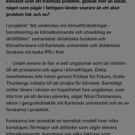
klimatet som ett framtida problem, globalt mer än lokalt,
något som pågår i fattigare länder snarare än ett akut
problem här och nu?
I projektet "Att undervisa om klimatförändringar -
teoretisering av klimatkunnande och utveckling av
lärtillfällen” samarbetar didaktiska forskare och
klimatforskare vid Karlstads universitet och didaktiska
forskare vid tyska IPN i Kiel.
- Under senare år har vi sett ungdomar som tar initiativ
till att protestera och agera i klimatfrågan. Detta
manifesteras inte minst genom Fridays for Future, Greta
Thunbergs initiativ till att strejka för klimatet. Samtidigt
möter lärare i skolan en hopplöshet hos ungdomar, som
inte tror på att de kan påverka, säger Nina Christenson,
lektor i geografididaktik vid Karlstads universitet och en av
forskarna i projektet.
Forskarna har utvecklat en teoretisk modell över vilka
kunskaper, förmågor och attityder som utgör elevers
klimatkunnande, hypoteser om vilka faktorer som