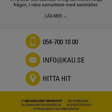
frågor, i nära samarbete med samhället.
LÄS MER
054-700 10 00
INFO@KAU.SE
HITTA HIT
© 2026 KARLSTADS UNIVERSITET
OM WEBBSIDAN
TILLGÄNGLIGHETSREDOGÖRELSE
INTEGRITETSPOLICY
STYRDOKUMENT OCH FÖRESKRIFTER