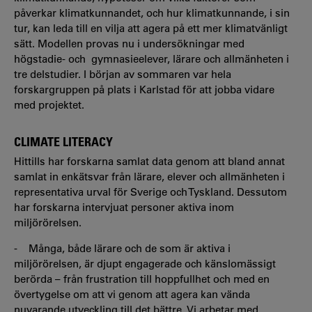
påverkar klimatkunnandet, och hur klimatkunnande, i sin
tur, kan leda till en vilja att agera på ett mer klimatvänligt
sätt. Modellen provas nu i undersökningar med
högstadie- och gymnasieelever, lärare och allmänheten i
tre delstudier. I början av sommaren var hela
forskargruppen på plats i Karlstad för att jobba vidare
med projektet.
CLIMATE LITERACY
Hittills har forskarna samlat data genom att bland annat
samlat in enkätsvar från lärare, elever och allmänheten i
representativa urval för Sverige och Tyskland. Dessutom
har forskarna intervjuat personer aktiva inom
miljörörelsen.
- Många, både lärare och de som är aktiva i
miljörörelsen, är djupt engagerade och känslomässigt
berörda – från frustration till hoppfullhet och med en
övertygelse om att vi genom att agera kan vända
nuvarande utveckling till det bättre. Vi arbetar med