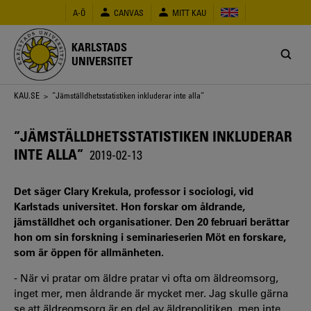
Hoppa
A-Ö
CANVAS
MITT KAU
till
huvudinnehåll
KARLSTADS
UNIVERSITET
Länkstig
KAU.SE
> ”Jämställdhetsstatistiken inkluderar inte alla”
”JÄMSTÄLLDHETSSTATISTIKEN INKLUDERAR
INTE ALLA”
2019-02-13
Det säger Clary Krekula, professor i sociologi, vid
Karlstads universitet. Hon forskar om åldrande,
jämställdhet och organisationer. Den 20 februari berättar
hon om sin forskning i seminarieserien Möt en forskare,
som är öppen för allmänheten.
- När vi pratar om äldre pratar vi ofta om äldreomsorg,
inget mer, men åldrande är mycket mer. Jag skulle gärna
se att äldreomsorg är en del av äldrepolitiken, men inte