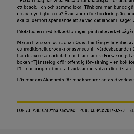
- Redan i dag har vi på vissa orter snabbspår för etable
ett besök, i en och samma lokal. Tänk om man kunde gå 
en av myndigheterna? Även andra folkbokföringsärenden
ska bli oerhört spännande att se vad det landar i, säger 
Pilotstudien med folkbokföringen på Skatteverket pågår fr
Martin Fransson och Johan Quist har lång erfarenhet av 
ett traditionellt produktionssynsätt till värdeskapande
har de även samarbetat med bland andra Försäkringskass
boken ”Tjänstelogik för offentlig förvaltning – en bok 
för medborgarorienterad verksamhetsutveckling i staten
Läs mer om Akademin för medborgarorienterad verksamh
FÖRFATTARE:
Christina Knowles
PUBLICERAD:
2017-02-20
SE