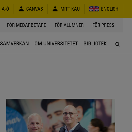
A-Ö
CANVAS
MITT KAU
ENGLISH
FÖR MEDARBETARE
FÖR ALUMNER
FÖR PRESS
SAMVERKAN
OM UNIVERSITETET
BIBLIOTEK