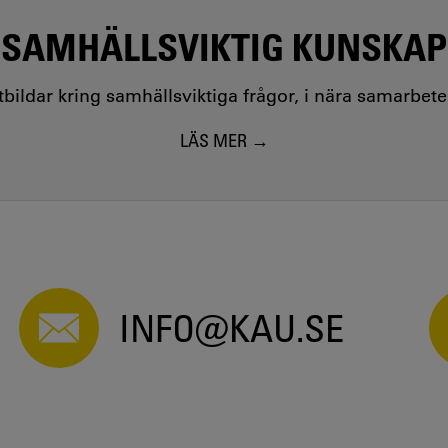
SAMHÄLLSVIKTIG KUNSKAP
utbildar kring samhällsviktiga frågor, i nära samarbet
LÄS MER
INFO@KAU.SE