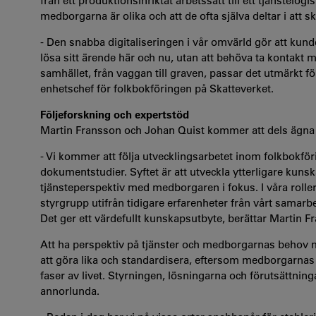
från ett produktionsinriktat arbetssätt till ett tjänstelogi
medborgarna är olika och att de ofta själva deltar i att 
- Den snabba digitaliseringen i vår omvärld gör att kunde
lösa sitt ärende här och nu, utan att behöva ta kontakt m
samhället, från vaggan till graven, passar det utmärkt fö
enhetschef för folkbokföringen på Skatteverket.
Följeforskning och expertstöd
Martin Fransson och Johan Quist kommer att dels ägna si
- Vi kommer att följa utvecklingsarbetet inom folkbokfö
dokumentstudier. Syftet är att utveckla ytterligare kuns
tjänsteperspektiv med medborgaren i fokus. I våra roller
styrgrupp utifrån tidigare erfarenheter från vårt samarb
Det ger ett värdefullt kunskapsutbyte, berättar Martin F
Att ha perspektiv på tjänster och medborgarnas behov me
att göra lika och standardisera, eftersom medborgarnas s
faser av livet. Styrningen, lösningarna och förutsättning
annorlunda.