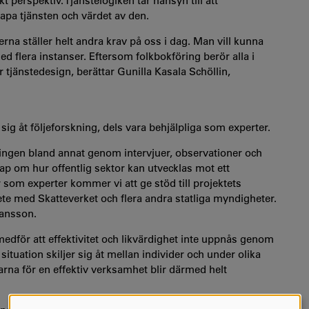
skt perspektiv. Tjänstelogiken tar hänsyn till att
skapa tjänsten och värdet av den.
rna ställer helt andra krav på oss i dag. Man vill kunna
ed flera instanser. Eftersom folkbokföring berör alla i
r tjänstedesign, berättar Gunilla Kasala Schöllin,
g åt följeforskning, dels vara behjälpliga som experter.
ringen bland annat genom intervjuer, observationer och
kap om hur offentlig sektor kan utvecklas mot ett
 som experter kommer vi att ge stöd till projektets
ete med Skatteverket och flera andra statliga myndigheter.
ransson.
dför att effektivitet och likvärdighet inte uppnås genom
ituation skiljer sig åt mellan individer och under olika
arna för en effektiv verksamhet blir därmed helt