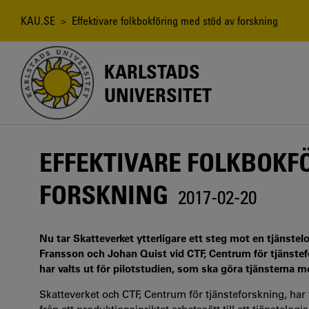
Hoppa
till
Länkstig
KAU.SE
> Effektivare folkbokföring med stöd av forskning
huvudinnehåll
KARLSTADS
UNIVERSITET
EFFEKTIVARE FOLKBOKF
FORSKNING
2017-02-20
Nu tar Skatteverket ytterligare ett steg mot en tjänste
Fransson och Johan Quist vid CTF, Centrum för tjänstef
har valts ut för pilotstudien, som ska göra tjänsterna
Skatteverket och CTF, Centrum för tjänsteforskning, har 