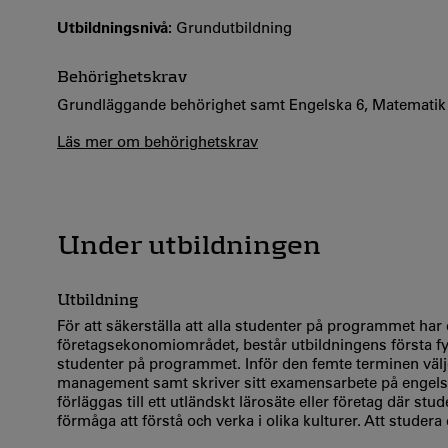
Utbildningsnivå:
Grundutbildning
Behörighetskrav
Grundläggande behörighet samt Engelska 6, Matematik 3
Läs mer om behörighetskrav
Under utbildningen
Utbildning
För att säkerställa att alla studenter på programmet 
företagsekonomiområdet, består utbildningens första fyr
studenter på programmet. Inför den femte terminen väl
management samt skriver sitt examensarbete på engelsk
förläggas till ett utländskt lärosäte eller företag där st
förmåga att förstå och verka i olika kulturer. Att studera