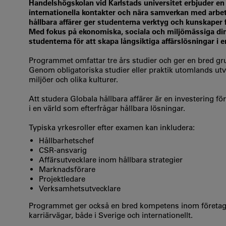
Handelshögskolan vid Karlstads universitet erbjuder en 
internationella kontakter och nära samverkan med arbe
hållbara affärer ger studenterna verktyg och kunskaper
Med fokus på ekonomiska, sociala och miljömässiga di
studenterna för att skapa långsiktiga affärslösningar i en
Programmet omfattar tre års studier och ger en bred gr
Genom obligatoriska studier eller praktik utomlands utve
miljöer och olika kulturer.
Att studera Globala hållbara affärer är en investering för
i en värld som efterfrågar hållbara lösningar.
Typiska yrkesroller efter examen kan inkludera:
Hållbarhetschef
CSR-ansvarig
Affärsutvecklare inom hållbara strategier
Marknadsförare
Projektledare
Verksamhetsutvecklare
Programmet ger också en bred kompetens inom företags
karriärvägar, både i Sverige och internationellt.