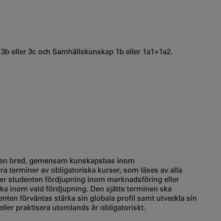
b eller 3c och Samhällskunskap 1b eller 1a1+1a2.
har en bred, gemensam kunskapsbas inom
a terminer av obligatoriska kurser, som läses av alla
jer studenten fördjupning inom marknadsföring eller
a inom vald fördjupning. Den sjätte terminen ska
udenten förväntas stärka sin globala profil samt utveckla sin
 eller praktisera utomlands är obligatoriskt.