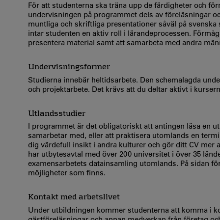
För att studenterna ska träna upp de färdigheter och f
undervisningen på programmet dels av föreläsningar oc
muntliga och skriftliga presentationer såväl på svens
intar studenten en aktiv roll i lärandeprocessen. Förmåg
presentera material samt att samarbeta med andra män
Undervisningsformer
Studierna innebär heltidsarbete. Den schemalagda under
och projektarbete. Det krävs att du deltar aktivt i kurse
Utlandsstudier
I programmet är det obligatoriskt att antingen läsa en u
samarbetar med, eller att praktisera utomlands en termin
dig värdefull insikt i andra kulturer och gör ditt CV mer 
har utbytesavtal med över 200 universitet i över 35 länd
examensarbetets datainsamling utomlands. På sidan för u
möjligheter som finns.
Kontakt med arbetslivet
Under utbildningen kommer studenterna att komma i k
gästföreläsningar och annan medverkan från företag och o