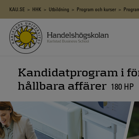
Hoppa
till
Länkstig
KAU.SE
>
HHK
>
Utbildning
>
Program och kurser
>
Progra
huvudinnehåll
Kandidatprogram i fö
hållbara affärer
180 HP