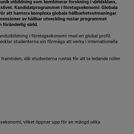
unik utbildning som kombinerar forskning i världsklass,
tslivet. Kandidatprogrammet i företagsekonomi: Globala
 för att hantera komplexa globala hållbarhetsutmaningar.
mensioner av hållbar utveckling rustar programmet
 föränderlig värld.
undutbildning i företagsekonomi med en global profil.
cklar studenterna sin förmåga att verka i internationella
 framtiden, där studenterna rustas för att ta ledande roller
ekonomi, vilket öppnar upp för en mängd olika