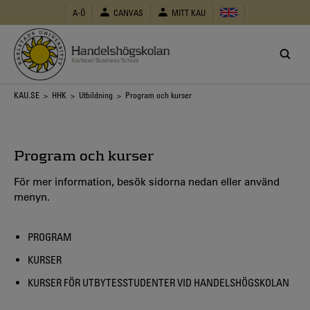
Hoppa
A-Ö
CANVAS
MITT KAU
till
huvudinnehåll
Länkstig
KAU.SE
>
HHK
>
Utbildning
> Program och kurser
Program och kurser
För mer information, besök sidorna nedan eller använd
menyn.
PROGRAM
KURSER
KURSER FÖR UTBYTESSTUDENTER VID HANDELSHÖGSKOLAN