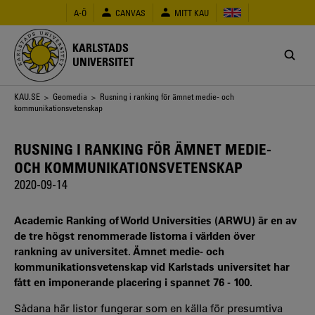
Hoppa
A-Ö
CANVAS
MITT KAU
till
huvudinnehåll
KARLSTADS
UNIVERSITET
Länkstig
KAU.SE
>
Geomedia
> Rusning i ranking för ämnet medie- och
kommunikationsvetenskap
RUSNING I RANKING FÖR ÄMNET MEDIE-
OCH KOMMUNIKATIONSVETENSKAP
2020-09-14
Academic Ranking of World Universities (ARWU) är en av
de tre högst renommerade listorna i världen över
rankning av universitet. Ämnet medie- och
kommunikationsvetenskap vid Karlstads universitet har
fått en imponerande placering i spannet 76 - 100.
Sådana här listor fungerar som en källa för presumtiva