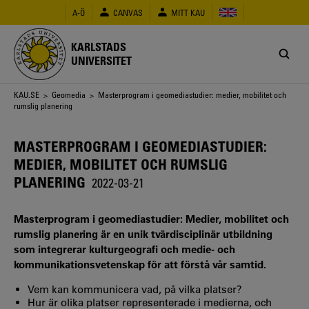
Hoppa
A-Ö
CANVAS
MITT KAU
till
huvudinnehåll
KARLSTADS
UNIVERSITET
Länkstig
KAU.SE
>
Geomedia
> Masterprogram i geomediastudier: medier, mobilitet och
rumslig planering
MASTERPROGRAM I GEOMEDIASTUDIER:
MEDIER, MOBILITET OCH RUMSLIG
PLANERING
2022-03-21
Masterprogram i geomediastudier: Medier, mobilitet och
rumslig planering är en unik tvärdisciplinär utbildning
som integrerar kulturgeografi och medie- och
kommunikationsvetenskap för att förstå vår samtid.
Vem kan kommunicera vad, på vilka platser?
Hur är olika platser representerade i medierna, och