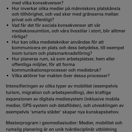
med vilka konsekvenser?
Hur inverkar olika medier på människors platskänsla
och tillhörighet, och vad sker med gränserna mellan
privat och offentligt?
Vad får det för sociala konsekvenser att vår
mediekonsumtion, och våra livsstilar i stort, blir alltmer
rörliga?
Hur kan olika medietekniker användas för att
kommunicera en plats och dess betydelse, till exempel
inom turism och platsmarknadsföring?
Hur planeras rum, så som arbetsplatser, hem eller
offentliga miljöer, för att forma
kommunikationsprocesser och mediebruk?
Vilka aktörer har makten över dessa processer?
Intensifieringen av olika typer av mobilitet (exempelvis
turism, migration och arbetspendling), den kraftiga
expansionen av digitala mediesystem (inklusive mobila
medier, GPS-system och dataflöden), och utvecklingen av
exempelvis 'smarta städer' skapar nya kunskapsbehov.
Masterprogram i geomediastudier: Medier, mobilitet och
rumslig planering är en unik tvärdisciplinär utbildning