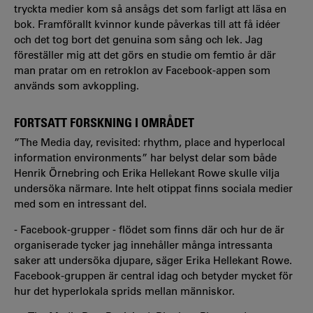
tryckta medier kom så ansågs det som farligt att läsa en
bok. Framförallt kvinnor kunde påverkas till att få idéer
och det tog bort det genuina som sång och lek. Jag
föreställer mig att det görs en studie om femtio år där
man pratar om en retroklon av Facebook-appen som
används som avkoppling.
FORTSATT FORSKNING I OMRÅDET
”The Media day, revisited: rhythm, place and hyperlocal
information environments” har belyst delar som både
Henrik Örnebring och Erika Hellekant Rowe skulle vilja
undersöka närmare. Inte helt otippat finns sociala medier
med som en intressant del.
- Facebook-grupper - flödet som finns där och hur de är
organiserade tycker jag innehåller många intressanta
saker att undersöka djupare, säger Erika Hellekant Rowe.
Facebook-gruppen är central idag och betyder mycket för
hur det hyperlokala sprids mellan människor.