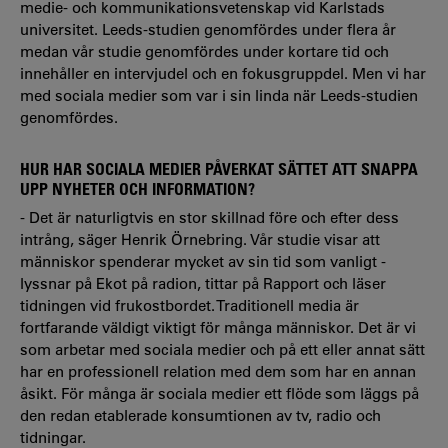
medie- och kommunikationsvetenskap vid Karlstads
universitet. Leeds-studien genomfördes under flera år
medan vår studie genomfördes under kortare tid och
innehåller en intervjudel och en fokusgruppdel. Men vi har
med sociala medier som var i sin linda när Leeds-studien
genomfördes.
HUR HAR SOCIALA MEDIER PÅVERKAT SÄTTET ATT SNAPPA
UPP NYHETER OCH INFORMATION?
- Det är naturligtvis en stor skillnad före och efter dess
intrång, säger Henrik Örnebring. Vår studie visar att
människor spenderar mycket av sin tid som vanligt -
lyssnar på Ekot på radion, tittar på Rapport och läser
tidningen vid frukostbordet. Traditionell media är
fortfarande väldigt viktigt för många människor. Det är vi
som arbetar med sociala medier och på ett eller annat sätt
har en professionell relation med dem som har en annan
åsikt. För många är sociala medier ett flöde som läggs på
den redan etablerade konsumtionen av tv, radio och
tidningar.