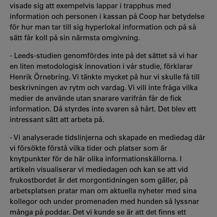
visade sig att exempelvis lappar i trapphus med
information och personen i kassan på Coop har betydelse
för hur man tar till sig hyperlokal information och på så
sätt får koll på sin närmsta omgivning.
- Leeds-studien genomfördes inte på det sättet så vi har
en liten metodologisk innovation i vår studie, förklarar
Henrik Örnebring. Vi tänkte mycket på hur vi skulle få till
beskrivningen av rytm och vardag. Vi vill inte fråga vilka
medier de använde utan snarare varifrån får de fick
information. Då styrdes inte svaren så hårt. Det blev ett
intressant sätt att arbeta på.
- Vi analyserade tidslinjerna och skapade en mediedag där
vi försökte förstå vilka tider och platser som är
knytpunkter för de här olika informationskällorna. I
artikeln visualiserar vi mediedagen och kan se att vid
frukostbordet är det morgontidningen som gäller, på
arbetsplatsen pratar man om aktuella nyheter med sina
kollegor och under promenaden med hunden så lyssnar
många på poddar. Det vi kunde se är att det finns ett