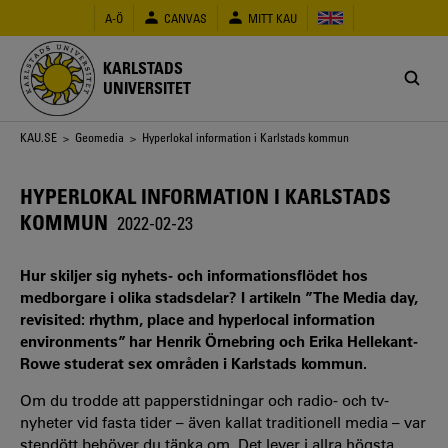
Hoppa
A-Ö
CANVAS
MITT KAU
till
huvudinnehåll
KARLSTADS
UNIVERSITET
Länkstig
KAU.SE
>
Geomedia
> Hyperlokal information i Karlstads kommun
HYPERLOKAL INFORMATION I KARLSTADS
KOMMUN
2022-02-23
Hur skiljer sig nyhets- och informationsflödet hos
medborgare i olika stadsdelar? I artikeln ”The Media day,
revisited: rhythm, place and hyperlocal information
environments” har Henrik Örnebring och Erika Hellekant-
Rowe studerat sex områden i Karlstads kommun.
Om du trodde att papperstidningar och radio- och tv-
nyheter vid fasta tider – även kallat traditionell media – var
stendött behöver du tänka om. Det lever i allra högsta