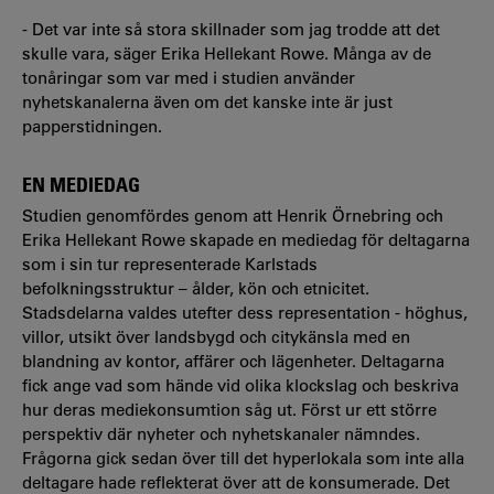
- Det var inte så stora skillnader som jag trodde att det
skulle vara, säger Erika Hellekant Rowe. Många av de
tonåringar som var med i studien använder
nyhetskanalerna även om det kanske inte är just
papperstidningen.
EN MEDIEDAG
Studien genomfördes genom att Henrik Örnebring och
Erika Hellekant Rowe skapade en mediedag för deltagarna
som i sin tur representerade Karlstads
befolkningsstruktur – ålder, kön och etnicitet.
Stadsdelarna valdes utefter dess representation - höghus,
villor, utsikt över landsbygd och citykänsla med en
blandning av kontor, affärer och lägenheter. Deltagarna
fick ange vad som hände vid olika klockslag och beskriva
hur deras mediekonsumtion såg ut. Först ur ett större
perspektiv där nyheter och nyhetskanaler nämndes.
Frågorna gick sedan över till det hyperlokala som inte alla
deltagare hade reflekterat över att de konsumerade. Det