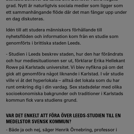
grad. Nytt är naturligtvis sociala medier som ligger som
ett sammanhängande flöde där det man fångar upp under
en dag diskuteras.
Idén till att studera människors förhållande till
nyhetsflöden och information kom från en studie som
genomförts i brittiska staden Leeds.
- Studien i Leeds beskrev staden, hur den har förändrats
och hur mediesituationen ser ut, förklarar Erika Hellekant
Rowe på Karlstads universitet. Vi blev nyfikna på om det
gick att genomföra något liknande i Karlstad. I vår studie
ville vi åt det hyperlokala – alltså det lokala som du har
runt omkring dig i din vardag. Sex stadsdelar med olika
socioekonomiska bakgrunder och traditioner i Karlstads
kommun fick vara studiens grund.
VAR DET ENKELT ATT FÖRA ÖVER LEEDS-STUDIEN TILL EN
MEDELSTOR SVENSK KOMMUN?
- Både ja och nej, säger Henrik Örnebring, professor i