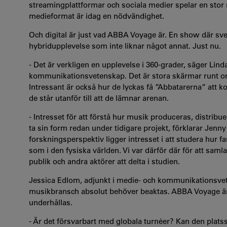
streamingplattformar och sociala medier spelar en stor r
medieformat är idag en nödvändighet.
Och digital är just vad ABBA Voyage är. En show där sve
hybridupplevelse som inte liknar något annat. Just nu.
- Det är verkligen en upplevelse i 360-grader, säger Lin
kommunikationsvetenskap. Det är stora skärmar runt om 
Intressant är också hur de lyckas få ”Abbatarerna” att 
de står utanför till att de lämnar arenan.
- Intresset för att förstå hur musik produceras, distri
ta sin form redan under tidigare projekt, förklarar Jenny
forskningsperspektiv ligger intresset i att studera hur fa
som i den fysiska världen. Vi var därför där för att samla
publik och andra aktörer att delta i studien.
Jessica Edlom, adjunkt i medie- och kommunikationsvete
musikbransch absolut behöver beaktas. ABBA Voyage är 
underhållas.
- Är det försvarbart med globala turnéer? Kan den platss