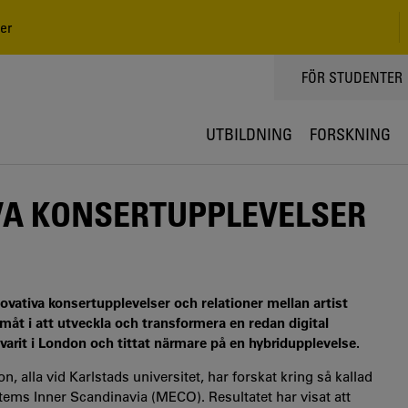
er
TOPPMENY
FÖR STUDENTER
UTBILDNING
FORSKNING
VA KONSERTUPPLEVELSER
ativa konsertupplevelser och relationer mellan artist
åt i att utveckla och transformera en redan digital
varit i London och tittat närmare på en hybridupplevelse.
alla vid Karlstads universitet, har forskat kring så kallad
ms Inner Scandinavia (MECO). Resultatet har visat att