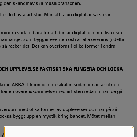
ring den skandinaviska musikbranschen.
 de flesta artister. Men att ta en digital ansats i sin
ndre verklig bara för att den är digital och inte live i sin
manhanget som bygger eventen och är alla överens (i detta
 så räcker det. Det kan överföras i olika former i andra
 OCH UPPLEVELSE FAKTISKT SKA FUNGERA OCH LOCKA
r kring ABBA, filmen och musikalen sedan innan är otroligt
sen har en överenskommelse med artisten redan innan de går
versum med olika former av upplevelser och har på så
e också byggt upp en mystik kring bandet. Mötet mellan
yckats förnya upplevelsen av ett band som inte spelat