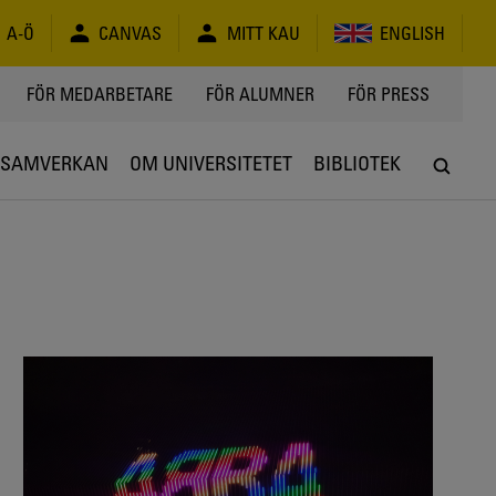
A-Ö
CANVAS
MITT KAU
ENGLISH
FÖR MEDARBETARE
FÖR ALUMNER
FÖR PRESS
SAMVERKAN
OM UNIVERSITETET
BIBLIOTEK