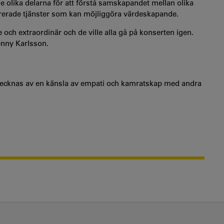
 de olika delarna för att förstå samskapandet mellan olika
grerade tjänster som kan möjliggöra värdeskapande.
ch extraordinär och de ville alla gå på konserten igen.
enny Karlsson.
ecknas av en känsla av empati och kamratskap med andra