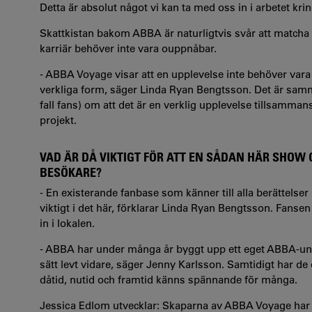
Detta är absolut något vi kan ta med oss in i arbetet k
Skattkistan bakom ABBA är naturligtvis svår att matcha för
karriär behöver inte vara ouppnåbar.
- ABBA Voyage visar att en upplevelse inte behöver vara mi
verkliga form, säger Linda Ryan Bengtsson. Det är sam
fall fans) om att det är en verklig upplevelse tillsammans
projekt.
VAD ÄR DÅ VIKTIGT FÖR ATT EN SÅDAN HÄR SHOW
BESÖKARE?
- En existerande fanbase som känner till alla berättelse
viktigt i det här, förklarar Linda Ryan Bengtsson. Fan
in i lokalen.
- ABBA har under många år byggt upp ett eget ABBA-uni
sätt levt vidare, säger Jenny Karlsson. Samtidigt har d
dåtid, nutid och framtid känns spännande för många.
Jessica Edlom utvecklar: Skaparna av ABBA Voyage har l