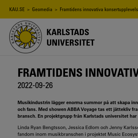
Hoppa
till
Länkstig
KAU.SE
>
Geomedia
> Framtidens innovativa konsertupplevels
huvudinnehåll
KARLSTADS
UNIVERSITET
FRAMTIDENS INNOVATI
2022-09-26
Musikindustrin lägger enorma summor på att skapa innov
och fans. Med showen ABBA Voyage tas ett jättekliv fram
bransch. En projektgrupp från Karlstads universitet har 
Linda Ryan Bengtsson, Jessica Edlom och Jenny Karlsson, 
fandom inom musikbranschen i projektet Music Ecosyste