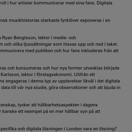
oll i hur artister kommunicerar med sina fans. Digitala
nsk musikhistorias starkaste fyrklöver exponeras i en
da Ryan Bengtsson, lektor i medie- och
och olika ljussättningar som hissas upp och ned i taket.
kommunicera med publiken och hur fans inkluderas från att
bueras och konsumeras och hur nya former utvecklas började
 Karlsson, lektor i företagsekonomi. Utifrån ett
ns engageras i denna typ av upplevelser likväl i det digitala
 data till vår nya studie, göra observationer och att bjuda in
nskap, tycker att hållbarhetsaspekten i dagens
kanske ett exempel på en mer hållbar syn på att
pecifika och digitala lösningen i London vara en lösning?