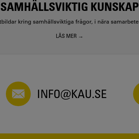
SAMHÄLLSVIKTIG KUNSKAP
utbildar kring samhällsviktiga frågor, i nära samarbet
LÄS MER
INFO@KAU.SE