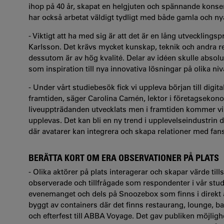
ihop på 40 år, skapat en helgjuten och spännande konse
har också arbetat väldigt tydligt med både gamla och ny
- Viktigt att ha med sig är att det är en lång utveckling
Karlsson. Det krävs mycket kunskap, teknik och andra re
dessutom är av hög kvalité. Delar av idéen skulle absolu
som inspiration till nya innovativa lösningar på olika niv
- Under vårt studiebesök fick vi uppleva början till digi
framtiden, säger Carolina Camén, lektor i företagsekonomi
liveuppträdanden utvecklats men i framtiden kommer vi a
upplevas. Det kan bli en ny trend i upplevelseindustrin 
där avatarer kan integrera och skapa relationer med fans
BERÄTTA KORT OM ERA OBSERVATIONER PÅ PLATS
- Olika aktörer på plats interagerar och skapar värde t
observerade och tillfrågade som respondenter i vår stu
evenemanget och dels på Snoozebox som finns i direkt an
byggt av containers där det finns restaurang, lounge, bar
och efterfest till ABBA Voyage. Det gav publiken möjligh