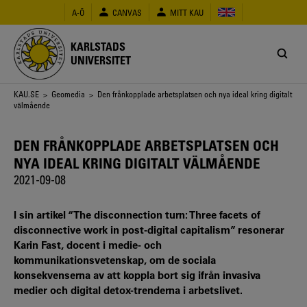
Hoppa
A-Ö
CANVAS
MITT KAU
till
huvudinnehåll
KARLSTADS
UNIVERSITET
Länkstig
KAU.SE
>
Geomedia
> Den frånkopplade arbetsplatsen och nya ideal kring digitalt
välmående
DEN FRÅNKOPPLADE ARBETSPLATSEN OCH
NYA IDEAL KRING DIGITALT VÄLMÅENDE
2021-09-08
I sin artikel “The disconnection turn: Three facets of
disconnective work in post-digital capitalism” resonerar
Karin Fast, docent i medie- och
kommunikationsvetenskap, om de sociala
konsekvenserna av att koppla bort sig ifrån invasiva
medier och digital detox-trenderna i arbetslivet.