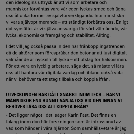
den ideologins uttryck är att vi som arbetare och
människor förväntas vara vår egen lyckas smed och ägna
oss åt olika former av självförverkligande. Inte minst ska
vi vara självoptimerande – att ständigt förbättra oss. Enligt
det synsättet är vi själva ansvariga för vårt välmående, vår
lycka, ekonomiska framgång och stabilitet. Allting.
I det vill jag också passa in den här frånkopplingstrenden
då de aktörer som förespråkar den betonar att just digitalt
välmående är nyckeln till lycka – ett utslag för hälsoismen.
För att vara en lycklig arbetare, sägs det, så måste vi lära
oss att hantera vår digitala vardag och ibland också veta
när vi behöver ta ett steg tillbaka och koppla ifrån.
UTVECKLINGEN HAR GÅTT SNABBT INOM TECH – HAR VI
MÄNNISKOR ENS HUNNIT VÄNJA OSS VID DEN INNAN VI
BEHÖVER LÄRA OSS ATT KOPPLA IFRÅN?
- Det ligger något i det, säger Karin Fast. Det finns en
falang inom den här forskningen som är intresserad av
vad som händer i våra hjärnor. Som samhällsvetare är jag