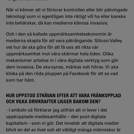
När vi känner att vi förlorar kontrollen eller blir påtvingade
teknologi som vi egentligen inte riktigt vill ha eller kanske
inte behärskar, då kan medierna kännas invasiva.
Och i den så kallade uppmärksamhetsekonomin är
medierna skapta för att vara påträngande. Silicon Valley
vet hur de ska göra för att få oss att rikta vår
uppmärksamhet mot våra skärmar hela tiden. Olika
mekanismer arbetas in i våra digitala verktyg som gör
dem invasiva. De
ska
synas, märkas och höras. Vi
ska
klicka på den röda pluppen på Facebook för att se vad
som har hänt.
HUR UPPSTOD STRÄVAN EFTER ATT VARA FRÅNKOPPLAD
OCH VILKA DRIVKRAFTER LIGGER BAKOM DEN?
- I artikeln så förklarar jag utifrån att vi lever i det
uppkopplade mediesamhälle – den post-digitala
kapitalism - som vi gör. Det innebär att digitala medier
blivit en del av livet och att väldigt många människor är