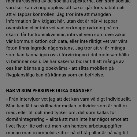
mer intresserad av de sociala aspekterna, och som sociala
varelser kan vi nog uppleva att saker går för snabbt och
att vi tappar kontrollen. Jag tror inte att mängden
information är viktigast här, utan det är när vi tappar
översikten eller inte vet vad en knapptryckning på en
skärm får för konsekvenser, inte vet vem som övervakar
vår kommunikation och data, eller inte riktigt vet var våra
foton finns lagrade någonstans. Jag tror att vi är många
som kan känna igen oss i förvirringen i det molnsamhälle
vi befinner oss i. De här sakerna bidrar till att många av
oss kan känna sig obekväma - att sätta mobilen på
flygplansläge kan då kännas som en befrielse.
HAR VI SOM PERSONER OLIKA GRÄNSER?
- Från intervjuer vet jag att det kan vara väldigt individuellt.
Man kan lätt se skillnader mellan individer som är helt ok
med, eller till och med tycker om, det som kallas för
domänintegrering – alltså att man inte har något emot att
livet flyter lite och att man kan hantera arbetsuppgifter
medan man exempelvis sitter på ett tåg eller är på väg till