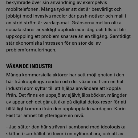
bekymrade över sin användning av exempelvis
mobiltelefonen. Många tycker att det är besvärligt och
jobbigt med invasiva medier där push-notiser och mail i
en strid ström är vardagsmat. Gränserna mellan olika
sociala sfärer är väldigt uppluckrade idag och tillslut blir
uppkoppling ett problem snarare än en tillgång. Samtidigt
står ekonomiska intressen för en stor del av
problemformuleringen.
VÄXANDE INDUSTRI
Många kommersiella aktörer har sett möjligheten i den
här frånkopplingstrenden och det växer nu fram en hel
industri som syftar till att hjälpa användare att koppla
ifrån. Det finns en uppsjö av självhjälpsböcker, mängder
av appar och det går att åka på digital detox-resor för att
tillfälligt komma ifrån den uppkopplade vardagen. Karin
Fast tar ämnet till ytterligare en nivå.
- Jag sätter den här strävan i samband med ideologiska
skiften i samhället. Vi lever i en nyliberal era, och ett av