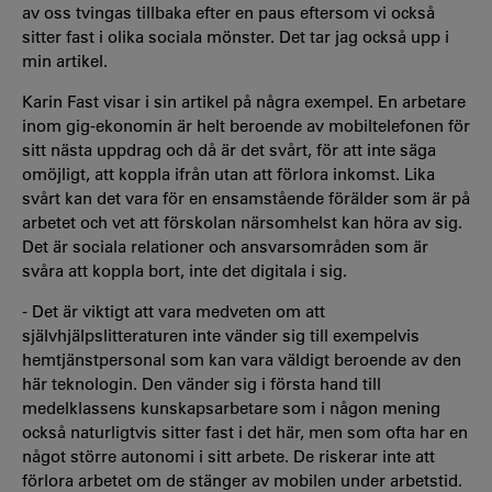
av oss tvingas tillbaka efter en paus eftersom vi också
sitter fast i olika sociala mönster. Det tar jag också upp i
min artikel.
Karin Fast visar i sin artikel på några exempel. En arbetare
inom gig-ekonomin är helt beroende av mobiltelefonen för
sitt nästa uppdrag och då är det svårt, för att inte säga
omöjligt, att koppla ifrån utan att förlora inkomst. Lika
svårt kan det vara för en ensamstående förälder som är på
arbetet och vet att förskolan närsomhelst kan höra av sig.
Det är sociala relationer och ansvarsområden som är
svåra att koppla bort, inte det digitala i sig.
- Det är viktigt att vara medveten om att
självhjälpslitteraturen inte vänder sig till exempelvis
hemtjänstpersonal som kan vara väldigt beroende av den
här teknologin. Den vänder sig i första hand till
medelklassens kunskapsarbetare som i någon mening
också naturligtvis sitter fast i det här, men som ofta har en
något större autonomi i sitt arbete. De riskerar inte att
förlora arbetet om de stänger av mobilen under arbetstid.