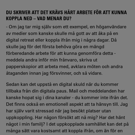
DU SKRIVER ATT DET KRÄVS HÅRT ARBETE FÖR ATT KUNNA
KOPPLA NED – VAD MENAR DU?
- Om jag tar mig själv som ett exempel, en höganvändare
av medier som kanske skulle må gott av att åka på en
digital retreat eller koppla ifrån mig i några dagar. Då
skulle jag för det första behöva göra en mängd
förberedande arbete för att kunna genomföra detta -
meddela andra inför min frånvaro, skriva ut
papperskopior att arbeta med, avklara möten och andra
åtaganden innan jag försvinner, och så vidare.
Sedan kan det uppstå en digital skuld när du kommer
tillbaka från din digitala paus. Mail och meddelanden har
kanske hopat sig i dina kanaler - du kommer inte ifrån det.
Det finns också en emotionell aspekt att ta hänsyn till. Jag
har själv varit stressad när jag besökt platser utan
uppkoppling. Har någon försökt att nå mig? Har det hänt
något i min familj? I det uppkopplade samhället kan det på
många sätt vara kostsamt att koppla ifrån, om än för en