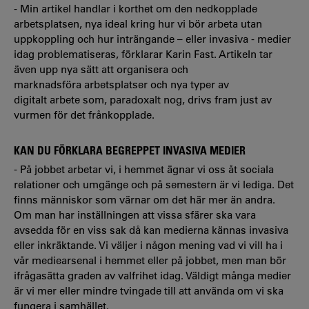
- Min artikel handlar i korthet om den nedkopplade
arbetsplatsen, nya ideal kring hur vi bör arbeta utan
uppkoppling och hur inträngande – eller invasiva - medier
idag problematiseras, förklarar Karin Fast. Artikeln tar
även upp nya sätt att organisera och
marknadsföra arbetsplatser och nya typer av
digitalt arbete som, paradoxalt nog, drivs fram just av
vurmen för det frånkopplade.
KAN DU FÖRKLARA BEGREPPET INVASIVA MEDIER
- På jobbet arbetar vi, i hemmet ägnar vi oss åt sociala
relationer och umgänge och på semestern är vi lediga. Det
finns människor som värnar om det här mer än andra.
Om man har inställningen att vissa sfärer ska vara
avsedda för en viss sak då kan medierna kännas invasiva
eller inkräktande. Vi väljer i någon mening vad vi vill ha i
vår mediearsenal i hemmet eller på jobbet, men man bör
ifrågasätta graden av valfrihet idag. Väldigt många medier
är vi mer eller mindre tvingade till att använda om vi ska
fungera i samhället.