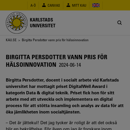
Hoppa
A-Ö
CANVAS
MITT KAU
till
huvudinnehåll
KARLSTADS
UNIVERSITET
Länkstig
KAU.SE
> Birgitta Persdotter vann pris för hälsoinnovation
BIRGITTA PERSDOTTER VANN PRIS FÖR
HÄLSOINNOVATION
2024-06-14
Birgitta Persdotter, docent i socialt arbete vid Karlstads
universitet har mottagit priset DigitalWell Award i
kategorin Data & digital teknik. Priset fick hon för sitt
arbete med att utveckla och implementera en digital
process för att stötta insamling och analys av data för att
öka jämlikheten inom socialtjänsten.
– Det är jättekul! Det jag tycker är roligt är att det också
blir en bekräftelse. För även om jag är forskare inom