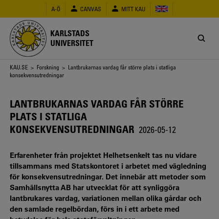
Hoppa
A-Ö
CANVAS
MITT KAU
till
huvudinnehåll
KARLSTADS
UNIVERSITET
Länkstig
KAU.SE
>
Forskning
> Lantbrukarnas vardag får större plats i statliga
konsekvensutredningar
LANTBRUKARNAS VARDAG FÅR STÖRRE
PLATS I STATLIGA
KONSEKVENSUTREDNINGAR
2026-05-12
Erfarenheter från projektet Helhetsenkelt tas nu vidare
tillsammans med Statskontoret i arbetet med vägledning
för konsekvensutredningar. Det innebär att metoder som
Samhällsnytta AB har utvecklat för att synliggöra
lantbrukares vardag, variationen mellan olika gårdar och
den samlade regelbördan, förs in i ett arbete med