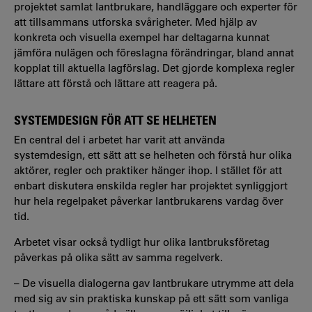
projektet samlat lantbrukare, handläggare och experter för
att tillsammans utforska svårigheter. Med hjälp av
konkreta och visuella exempel har deltagarna kunnat
jämföra nulägen och föreslagna förändringar, bland annat
kopplat till aktuella lagförslag. Det gjorde komplexa regler
lättare att förstå och lättare att reagera på.
SYSTEMDESIGN FÖR ATT SE HELHETEN
En central del i arbetet har varit att använda
systemdesign, ett sätt att se helheten och förstå hur olika
aktörer, regler och praktiker hänger ihop. I stället för att
enbart diskutera enskilda regler har projektet synliggjort
hur hela regelpaket påverkar lantbrukarens vardag över
tid.
Arbetet visar också tydligt hur olika lantbruksföretag
påverkas på olika sätt av samma regelverk.
– De visuella dialogerna gav lantbrukare utrymme att dela
med sig av sin praktiska kunskap på ett sätt som vanliga