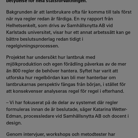
betydelse för hela statsförvaltningen.
Bakgrunden är att lantbrukare ofta får komma till tals först
när nya regler redan är färdiga. En ny rapport från
Helhetsenkelt, som drivs av Samhällsnytta AB vid
Karlstads universitet, visar hur ett annat arbetssätt kan ge
bättre beslutsunderlag redan tidigt i
regelgivningsprocessen.
Projektet har undersökt hur lantbruk med
mjölkproduktion och egen förädling påverkas av de mer
än 800 regler de behöver hantera. Syftet har varit att
utforska hur regelbördan kan bli mer hanterbar om
lantbrukarnas perspektiv fångas från början, i stället för
att konsekvenser analyseras regel för regel i efterhand.
– Vi har fokuserat på de delar av systemet där regler
formuleras innan de är beslutade, säger Katarina Wetter-
Edman, processledare vid Samhällsnytta AB och docent i
design.
Genom intervjuer, workshops och metodtester har