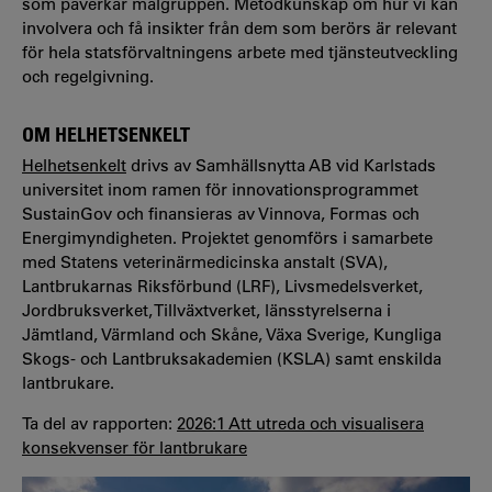
som påverkar målgruppen. Metodkunskap om hur vi kan
involvera och få insikter från dem som berörs är relevant
för hela statsförvaltningens arbete med tjänsteutveckling
och regelgivning.
OM HELHETSENKELT
Helhetsenkelt
drivs av Samhällsnytta AB vid Karlstads
universitet inom ramen för innovationsprogrammet
SustainGov och finansieras av Vinnova, Formas och
Energimyndigheten. Projektet genomförs i samarbete
med Statens veterinärmedicinska anstalt (SVA),
Lantbrukarnas Riksförbund (LRF), Livsmedelsverket,
Jordbruksverket, Tillväxtverket, länsstyrelserna i
Jämtland, Värmland och Skåne, Växa Sverige, Kungliga
Skogs- och Lantbruksakademien (KSLA) samt enskilda
lantbrukare.
Ta del av rapporten:
2026:1 Att utreda och visualisera
konsekvenser för lantbrukare