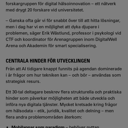
forskargruppen för digital hälsoinnovation – ett nätverk
med drygt 20 forskare vid universitetet.
– Ganska ofta går vi för snabbt över till att hitta lösningar,
men i dag har vi en möjlighet att dyka djupare i
problemen, säger Erik Wästlund, professor i psykologi vid
CTF och koordinator för Arenagruppen inom DigitalWell
Arena och Akademin för smart specialisering.
CENTRALA HINDER FÖR UTVECKLINGEN
Från att AI tidigare knappt funnits på agendan dominerade
i år frågor om hur tekniken kan – och bör – användas som
strategisk resurs.
Ett 30-tal deltagare beskrev flera strukturella och praktiska
hinder som påverkar möjligheten att både utveckla och
införa nya digitala tjänster. Mycket kretsade kring frågor
om hälsodata – etik, juridik, kvalitet och delning – men
flera andra problemområden återkom:
Mobilappar som paradigm
– behöver nyttan