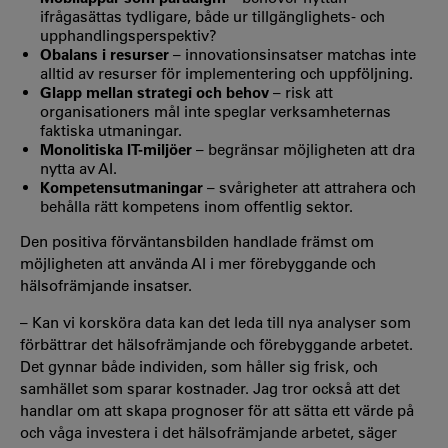
ifrågasättas tydligare, både ur tillgänglighets- och
upphandlingsperspektiv?
Obalans i resurser
– innovationsinsatser matchas inte
alltid av resurser för implementering och uppföljning.
Glapp mellan strategi och behov
– risk att
organisationers mål inte speglar verksamheternas
faktiska utmaningar.
Monolitiska IT-miljöer
– begränsar möjligheten att dra
nytta av AI.
Kompetensutmaningar
– svårigheter att attrahera och
behålla rätt kompetens inom offentlig sektor.
Den positiva förväntansbilden handlade främst om
möjligheten att använda AI i mer förebyggande och
hälsofrämjande insatser.
– Kan vi korsköra data kan det leda till nya analyser som
förbättrar det hälsofrämjande och förebyggande arbetet.
Det gynnar både individen, som håller sig frisk, och
samhället som sparar kostnader. Jag tror också att det
handlar om att skapa prognoser för att sätta ett värde på
och våga investera i det hälsofrämjande arbetet, säger