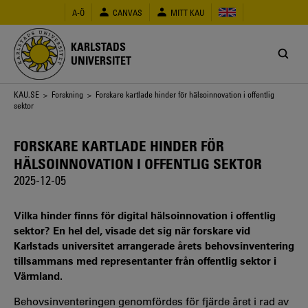
Hoppa
A-Ö
CANVAS
MITT KAU
till
huvudinnehåll
KARLSTADS
UNIVERSITET
Länkstig
KAU.SE
>
Forskning
> Forskare kartlade hinder för hälsoinnovation i offentlig
sektor
FORSKARE KARTLADE HINDER FÖR
HÄLSOINNOVATION I OFFENTLIG SEKTOR
2025-12-05
Vilka hinder finns för digital hälsoinnovation i offentlig
sektor? En hel del, visade det sig när forskare vid
Karlstads universitet arrangerade årets behovsinventering
tillsammans med representanter från offentlig sektor i
Värmland.
Behovsinventeringen genomfördes för fjärde året i rad av