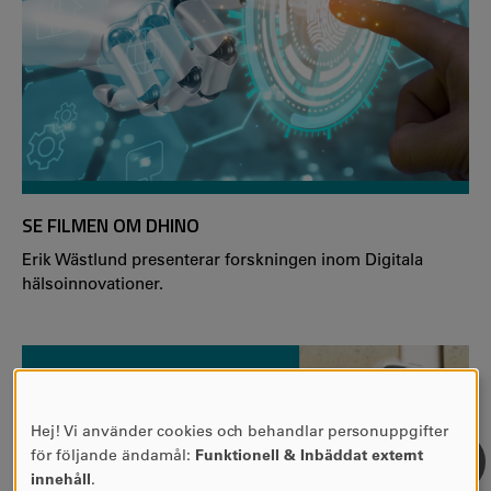
SE FILMEN OM DHINO
Erik Wästlund presenterar forskningen inom Digitala
hälsoinnovationer.
Hej! Vi använder cookies och behandlar personuppgifter
ANVÄNDNING
för följande ändamål:
Funktionell & Inbäddat externt
AV
innehåll
.