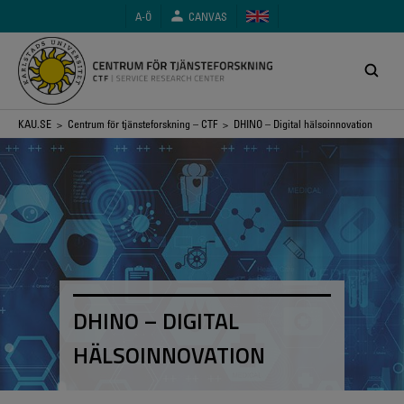
Hoppa
A-Ö
CANVAS
till
huvudinnehåll
Länkstig
KAU.SE
>
Centrum för tjänsteforskning – CTF
> DHINO – Digital hälsoinnovation
DHINO – DIGITAL
HÄLSOINNOVATION