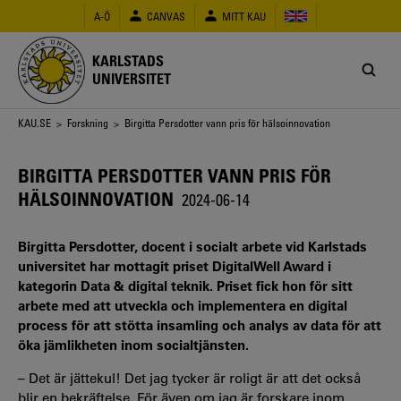
Hoppa
A-Ö
CANVAS
MITT KAU
till
huvudinnehåll
KARLSTADS
UNIVERSITET
Länkstig
KAU.SE
>
Forskning
> Birgitta Persdotter vann pris för hälsoinnovation
BIRGITTA PERSDOTTER VANN PRIS FÖR
HÄLSOINNOVATION
2024-06-14
Birgitta Persdotter, docent i socialt arbete vid Karlstads
universitet har mottagit priset DigitalWell Award i
kategorin Data & digital teknik. Priset fick hon för sitt
arbete med att utveckla och implementera en digital
process för att stötta insamling och analys av data för att
öka jämlikheten inom socialtjänsten.
– Det är jättekul! Det jag tycker är roligt är att det också
blir en bekräftelse. För även om jag är forskare inom