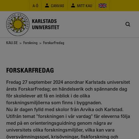
Hoppa
A-Ö
CANVAS
MITT KAU
till
huvudinnehåll
KARLSTADS
UNIVERSITET
Länkstig
KAU.SE
>
Forskning
> ForskarFredag
FORSKARFREDAG
Fredag 27 september 2024 anordnar Karlstads universitet
årets ForskarFredag; en händelserik och spännande dag
för skolelever att få en inblick i de olika
forskningsmiljöerna som finns i byggnaden.
Nu är dagen fylld med skolor från Arvika och Karlstad.
Utifrån temat "forskningen i vår vardag" får eleverna följa
med på en orienteringsguidning genom några av
universitets olika forskningsmiljöer, vilka kan vara
översvämningsspel, krisövningar, fiskforskning och