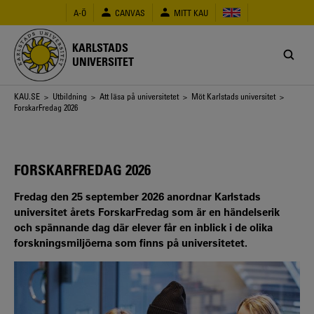
Hoppa
A-Ö
CANVAS
MITT KAU
till
huvudinnehåll
KARLSTADS
UNIVERSITET
Länkstig
KAU.SE
>
Utbildning
>
Att läsa på universitetet
>
Möt Karlstads universitet
>
ForskarFredag 2026
FORSKARFREDAG 2026
Fredag den 25 september 2026 anordnar Karlstads
universitet årets ForskarFredag som är en händelserik
och spännande dag där elever får en inblick i de olika
forskningsmiljöerna som finns på universitetet.